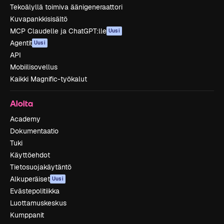
Tekoälyllä toimiva äänigeneraattori
Kuvapankkisisältö
MCP Claudelle ja ChatGPT:lle
Uusi
Agentit
Uusi
API
Mobiilisovellus
Kaikki Magnific-työkalut
Aloita
Academy
Dokumentaatio
Tuki
Käyttöehdot
Tietosuojakäytäntö
Alkuperäiset
Uusi
Evästepolitiikka
Luottamuskeskus
Kumppanit