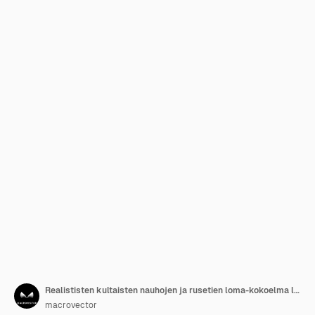
Realististen kultaisten nauhojen ja rusetien loma-kokoelma lahjakoristeluun, eristetty vektorikuva
macrovector