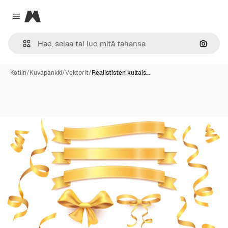
Magnific
Close menu
Hae ku
Kotiin
/
Kuvapankki
/
Vektorit
/
Realististen kultais…