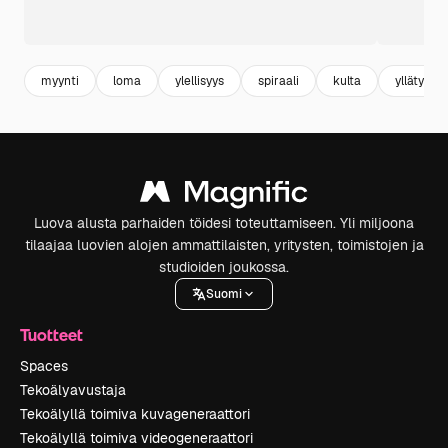
myynti
loma
ylellisyys
spiraali
kulta
yllätys
Luova alusta parhaiden töidesi toteuttamiseen. Yli miljoona
tilaajaa luovien alojen ammattilaisten, yritysten, toimistojen ja
studioiden joukossa.
Suomi
Tuotteet
Spaces
Tekoälyavustaja
Tekoälyllä toimiva kuvageneraattori
Tekoälyllä toimiva videogeneraattori