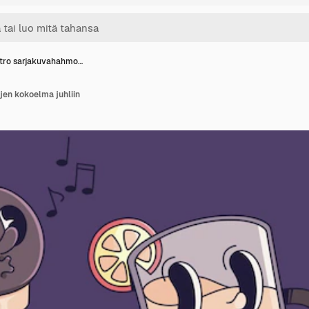
tro sarjakuvahahmo…
en kokoelma juhliin