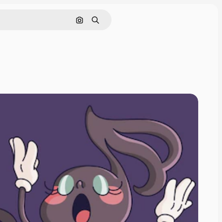
Hae kuvan perusteella
Haku