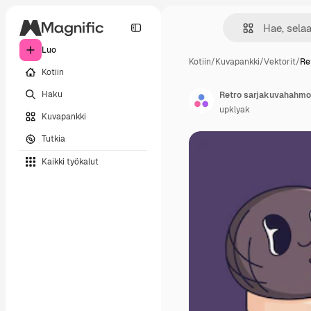
Luo
Kotiin
/
Kuvapankki
/
Vektorit
/
Re
Kotiin
Haku
Retro sarjakuvahahmoj
upklyak
Kuvapankki
Tutkia
Kaikki työkalut