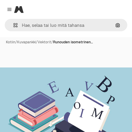
Magnific
Close menu
Hae ku
Kotiin
/
Kuvapankki
/
Vektorit
/
Runouden isometrinen…