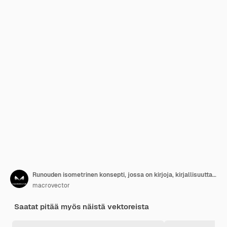
Runouden isometrinen konsepti, jossa on kirjoja, kirjallisuutta ja lukemisen symboleita, kuvitus
macrovector
Saatat pitää myös näistä vektoreista