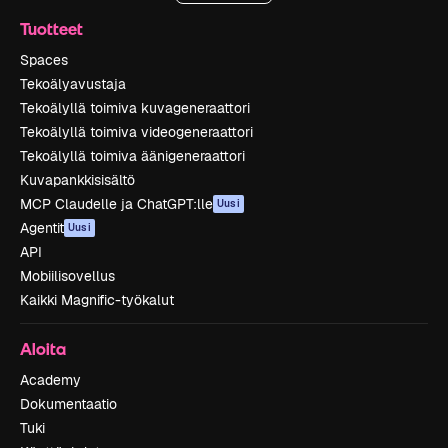
Tuotteet
Spaces
Tekoälyavustaja
Tekoälyllä toimiva kuvageneraattori
Tekoälyllä toimiva videogeneraattori
Tekoälyllä toimiva äänigeneraattori
Kuvapankkisisältö
MCP Claudelle ja ChatGPT:lle
Uusi
Agentit
Uusi
API
Mobiilisovellus
Kaikki Magnific-työkalut
Aloita
Academy
Dokumentaatio
Tuki