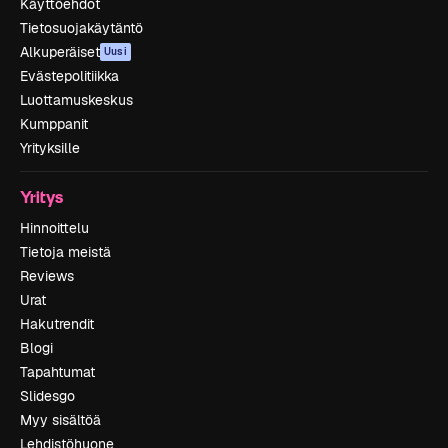
Käyttöehdot
Tietosuojakäytäntö
Alkuperäiset
Uusi
Evästepolitiikka
Luottamuskeskus
Kumppanit
Yrityksille
Yritys
Hinnoittelu
Tietoja meistä
Reviews
Urat
Hakutrendit
Blogi
Tapahtumat
Slidesgo
Myy sisältöä
Lehdistöhuone