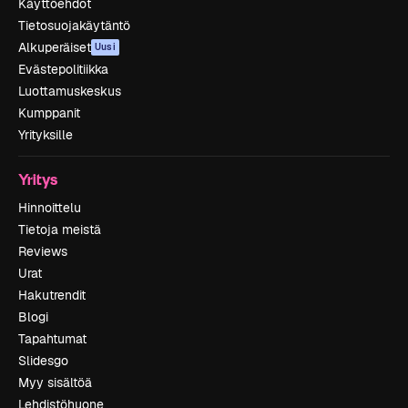
Käyttöehdot
Tietosuojakäytäntö
Alkuperäiset
Uusi
Evästepolitiikka
Luottamuskeskus
Kumppanit
Yrityksille
Yritys
Hinnoittelu
Tietoja meistä
Reviews
Urat
Hakutrendit
Blogi
Tapahtumat
Slidesgo
Myy sisältöä
Lehdistöhuone