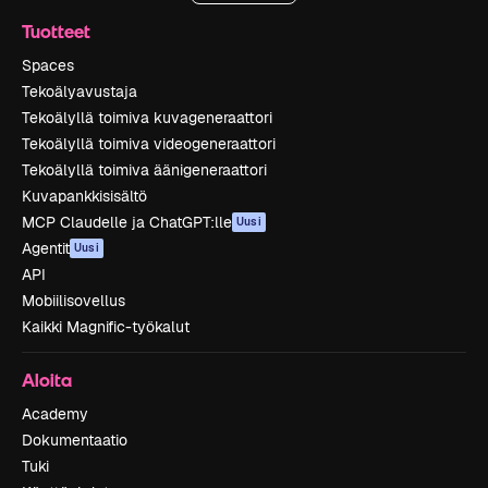
Tuotteet
Spaces
Tekoälyavustaja
Tekoälyllä toimiva kuvageneraattori
Tekoälyllä toimiva videogeneraattori
Tekoälyllä toimiva äänigeneraattori
Kuvapankkisisältö
MCP Claudelle ja ChatGPT:lle
Uusi
Agentit
Uusi
API
Mobiilisovellus
Kaikki Magnific-työkalut
Aloita
Academy
Dokumentaatio
Tuki