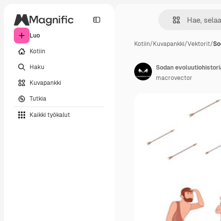
Luo
Kotiin
/
Kuvapankki
/
Vektorit
/
So
Kotiin
Haku
macrovector
Kuvapankki
Tutkia
Kaikki työkalut