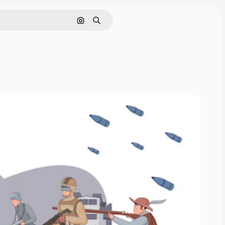
Hae kuvan perusteella
Haku