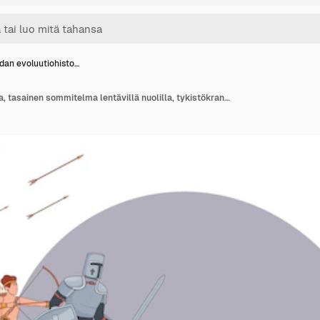
dan evoluutiohisto…
Sodan evoluutiohistoria, tasainen sommitelma lentävillä nuolilla, tykistökranaateilla, muinaisilla sotureilla ja nykyaikaisilla sotilailla, vektorikuva