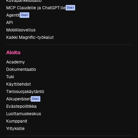
Kuvapankkisisältö
MCP Claudelle ja ChatGPT:lle
Uusi
Agentit
Uusi
API
Mobiilisovellus
Kaikki Magnific-työkalut
Aloita
Academy
Dokumentaatio
Tuki
Käyttöehdot
Tietosuojakäytäntö
Alkuperäiset
Uusi
Evästepolitiikka
Luottamuskeskus
Kumppanit
Yrityksille