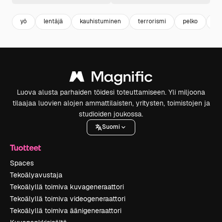
yö
lentäjä
kauhistuminen
terrorismi
pelko
ta
Luova alusta parhaiden töidesi toteuttamiseen. Yli miljoona
tilaajaa luovien alojen ammattilaisten, yritysten, toimistojen ja
studioiden joukossa.
Suomi
Tuotteet
Spaces
Tekoälyavustaja
Tekoälyllä toimiva kuvageneraattori
Tekoälyllä toimiva videogeneraattori
Tekoälyllä toimiva äänigeneraattori