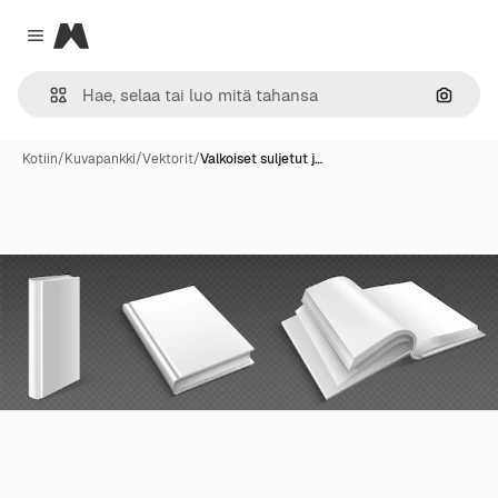
Magnific
Close menu
Hae ku
Kotiin
/
Kuvapankki
/
Vektorit
/
Valkoiset suljetut j…