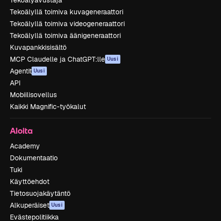
Tekoälyavustaja
Tekoälyllä toimiva kuvageneraattori
Tekoälyllä toimiva videogeneraattori
Tekoälyllä toimiva äänigeneraattori
Kuvapankkisisältö
MCP Claudelle ja ChatGPT:lle
Uusi
Agentit
Uusi
API
Mobiilisovellus
Kaikki Magnific-työkalut
Aloita
Academy
Dokumentaatio
Tuki
Käyttöehdot
Tietosuojakäytäntö
Alkuperäiset
Uusi
Evästepolitiikka