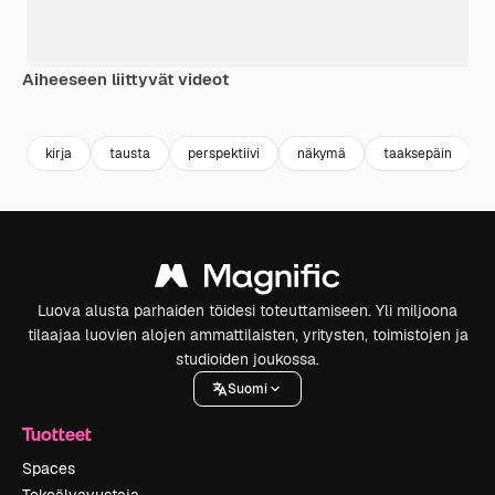
Aiheeseen liittyvät videot
Premium
Premium
Tekoälyn luoma
Premium
Premium
Tekoälyn l
kirja
tausta
perspektiivi
näkymä
taaksepäin
Luova alusta parhaiden töidesi toteuttamiseen. Yli miljoona
tilaajaa luovien alojen ammattilaisten, yritysten, toimistojen ja
studioiden joukossa.
Suomi
Tuotteet
Spaces