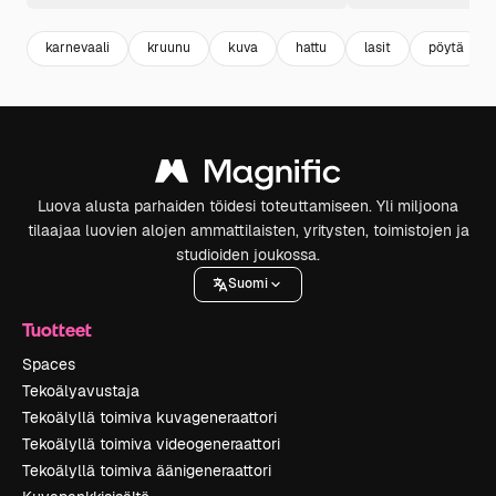
karnevaali
kruunu
kuva
hattu
lasit
pöytä
Luova alusta parhaiden töidesi toteuttamiseen. Yli miljoona
tilaajaa luovien alojen ammattilaisten, yritysten, toimistojen ja
studioiden joukossa.
Suomi
Tuotteet
Spaces
Tekoälyavustaja
Tekoälyllä toimiva kuvageneraattori
Tekoälyllä toimiva videogeneraattori
Tekoälyllä toimiva äänigeneraattori