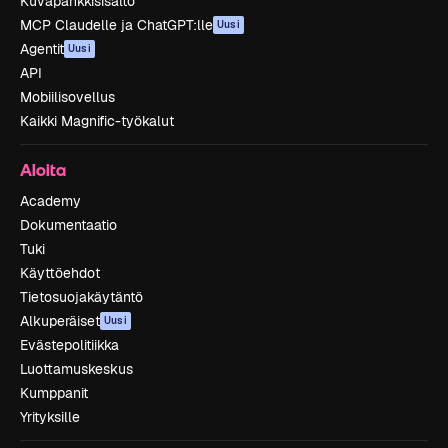
Kuvapankkisisältö
MCP Claudelle ja ChatGPT:lle
Uusi
Agentit
Uusi
API
Mobiilisovellus
Kaikki Magnific-työkalut
Aloita
Academy
Dokumentaatio
Tuki
Käyttöehdot
Tietosuojakäytäntö
Alkuperäiset
Uusi
Evästepolitiikka
Luottamuskeskus
Kumppanit
Yrityksille