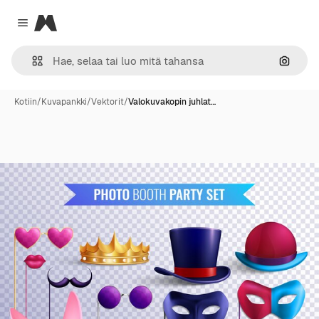
Magnific
Close menu
Hae ku
Kotiin
/
Kuvapankki
/
Vektorit
/
Valokuvakopin juhlat…