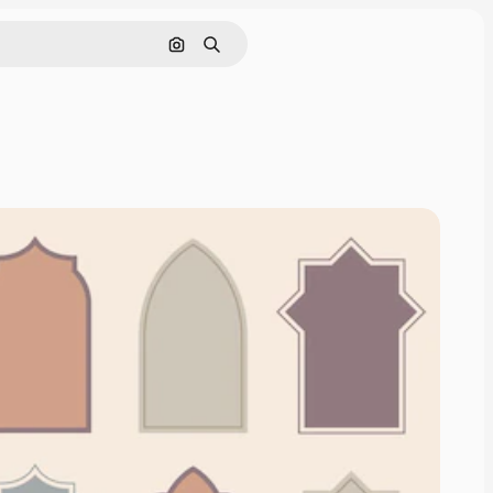
Hae kuvan perusteella
Haku