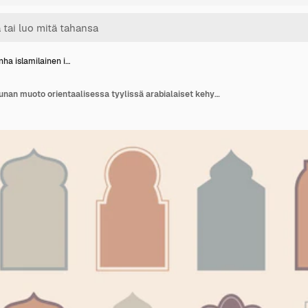
nha islamilainen i…
Vanha islamilainen ikkunan muoto orientaalisessa tyylissä arabialaiset kehykset reunat tai arabialaisten moskeijoiden kaaret pastelliväreissä