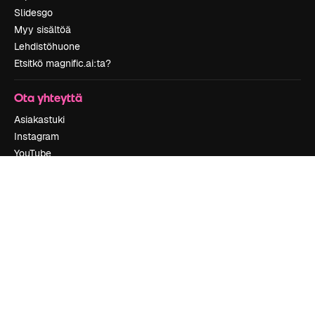
Slidesgo
Myy sisältöä
Lehdistöhuone
Etsitkö magnific.ai:ta?
Ota yhteyttä
Asiakastuki
Instagram
YouTube
LinkedIn
TikTok
Discord
X
Reddit
Copyright © 2010-
2026
Freepik Company S.L.U.
Kaikki oikeudet
pidätetään
.