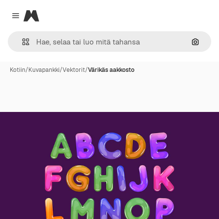
Magnific
Close menu
Hae ku
Kotiin
/
Kuvapankki
/
Vektorit
/
Värikäs aakkosto