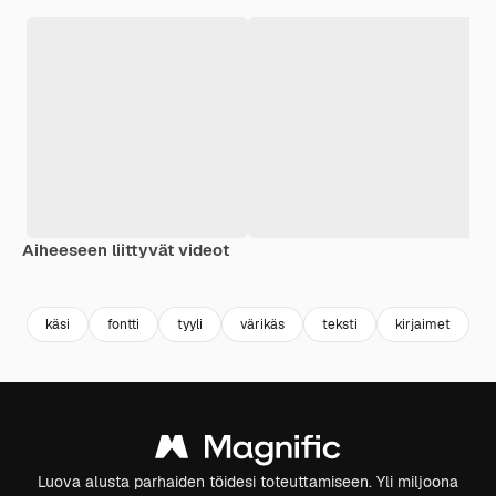
Aiheeseen liittyvät videot
Premium
Premium
käsi
fontti
tyyli
värikäs
teksti
kirjaimet
t
Luova alusta parhaiden töidesi toteuttamiseen. Yli miljoona