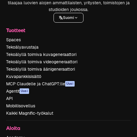
tilaajaa luovien alojen ammattilaisten, yritysten, toimistojen ja
studioiden joukossa.
Suomi
Tuotteet
Spaces
Tekoälyavustaja
Tekoälyllä toimiva kuvageneraattori
Tekoälyllä toimiva videogeneraattori
Tekoälyllä toimiva äänigeneraattori
Kuvapankkisisältö
MCP Claudelle ja ChatGPT:lle
Uusi
Agentit
Uusi
API
Mobiilisovellus
Kaikki Magnific-työkalut
Aloita