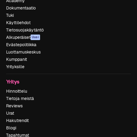
Academy
Dokumentaatio
Tuki
Käyttöehdot
Tietosuojakäytäntö
Alkuperäiset
Uusi
Evästepolitiikka
Luottamuskeskus
Kumppanit
Yrityksille
Yritys
Hinnoittelu
Tietoja meistä
Reviews
Urat
Hakutrendit
Blogi
Tapahtumat