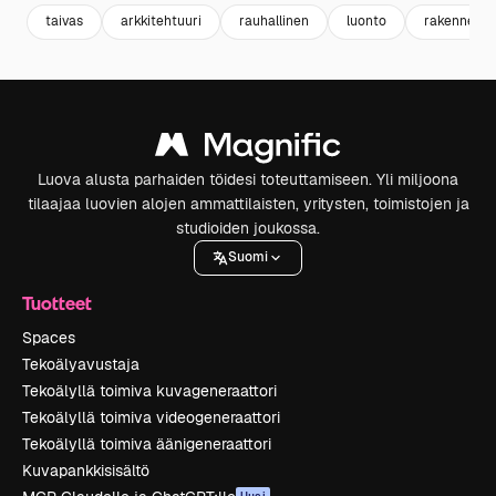
taivas
arkkitehtuuri
rauhallinen
luonto
rakenne
Luova alusta parhaiden töidesi toteuttamiseen. Yli miljoona
tilaajaa luovien alojen ammattilaisten, yritysten, toimistojen ja
studioiden joukossa.
Suomi
Tuotteet
Spaces
Tekoälyavustaja
Tekoälyllä toimiva kuvageneraattori
Tekoälyllä toimiva videogeneraattori
Tekoälyllä toimiva äänigeneraattori
Kuvapankkisisältö