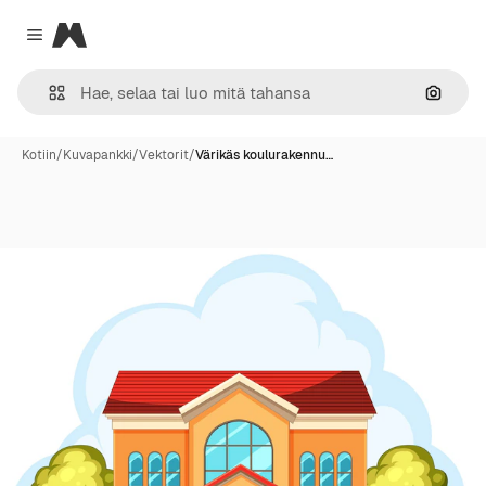
Magnific
Close menu
Hae ku
Kotiin
/
Kuvapankki
/
Vektorit
/
Värikäs koulurakennu…