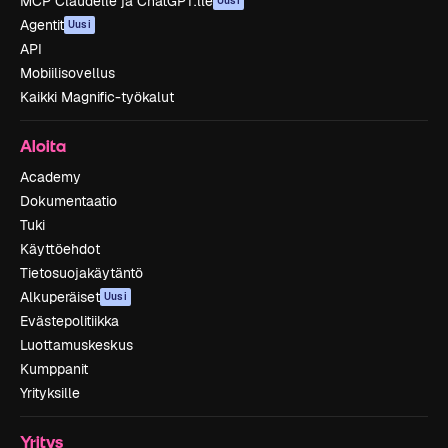
MCP Claudelle ja ChatGPT:lle
Uusi
Agentit
Uusi
API
Mobiilisovellus
Kaikki Magnific-työkalut
Aloita
Academy
Dokumentaatio
Tuki
Käyttöehdot
Tietosuojakäytäntö
Alkuperäiset
Uusi
Evästepolitiikka
Luottamuskeskus
Kumppanit
Yrityksille
Yritys