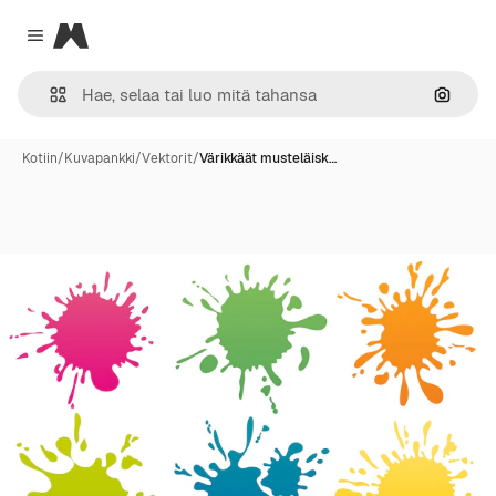
Magnific
Close menu
Hae ku
Kotiin
/
Kuvapankki
/
Vektorit
/
Värikkäät musteläisk…