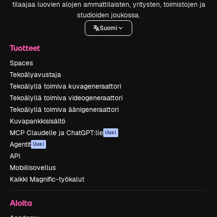
tilaajaa luovien alojen ammattilaisten, yritysten, toimistojen ja
studioiden joukossa.
Suomi
Tuotteet
Spaces
Tekoälyavustaja
Tekoälyllä toimiva kuvageneraattori
Tekoälyllä toimiva videogeneraattori
Tekoälyllä toimiva äänigeneraattori
Kuvapankkisisältö
MCP Claudelle ja ChatGPT:lle
Uusi
Agentit
Uusi
API
Mobiilisovellus
Kaikki Magnific-työkalut
Aloita