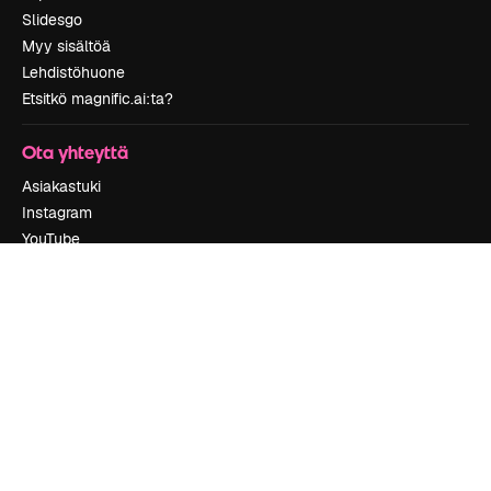
Slidesgo
Myy sisältöä
Lehdistöhuone
Etsitkö magnific.ai:ta?
Ota yhteyttä
Asiakastuki
Instagram
YouTube
LinkedIn
TikTok
Discord
X
Reddit
Copyright © 2010-
2026
Freepik Company S.L.U.
Kaikki oikeudet
pidätetään
.