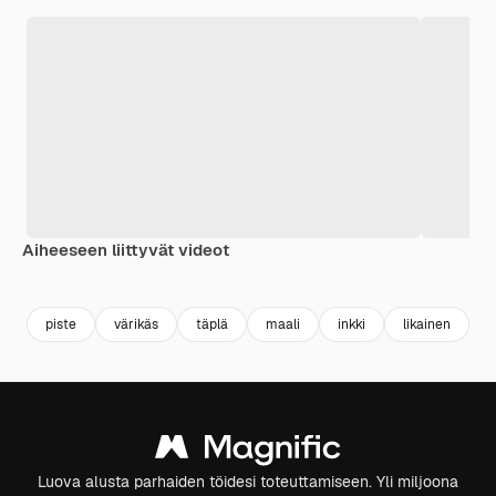
Aiheeseen liittyvät videot
Premium
Premium
Tekoälyn luoma
Premium
Premium
Tekoälyn l
piste
värikäs
täplä
maali
inkki
likainen
s
Luova alusta parhaiden töidesi toteuttamiseen. Yli miljoona