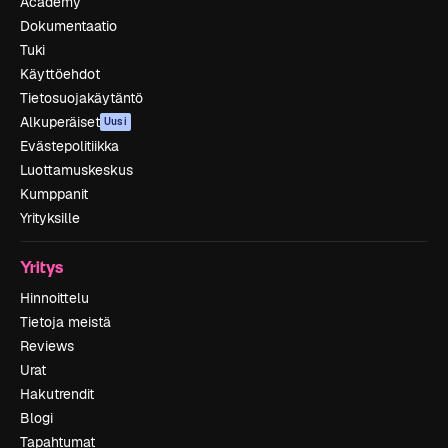
Academy
Dokumentaatio
Tuki
Käyttöehdot
Tietosuojakäytäntö
Alkuperäiset
Uusi
Evästepolitiikka
Luottamuskeskus
Kumppanit
Yrityksille
Yritys
Hinnoittelu
Tietoja meistä
Reviews
Urat
Hakutrendit
Blogi
Tapahtumat