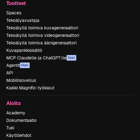
Tuotteet
Spaces
Tekoälyavustaja
Tekoälyllä toimiva kuvageneraattori
Tekoälyllä toimiva videogeneraattori
Tekoälyllä toimiva äänigeneraattori
Kuvapankkisisältö
MCP Claudelle ja ChatGPT:lle
Uusi
Agentit
Uusi
API
Mobiilisovellus
Kaikki Magnific-työkalut
Aloita
Academy
Dokumentaatio
Tuki
Käyttöehdot