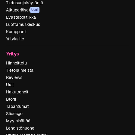
Tietosuojakäytäntö
Alkuperäiset
Uusi
Evästepolitiikka
Luottamuskeskus
Kumppanit
Yrityksille
Yritys
Hinnoittelu
Tietoja meistä
Reviews
Urat
Hakutrendit
Blogi
Tapahtumat
Slidesgo
Myy sisältöä
Lehdistöhuone