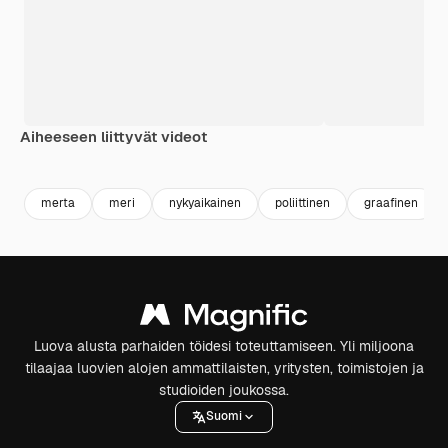
Aiheeseen liittyvät videot
Premium
Premium
Tekoälyn luoma
Premium
Premium
Tekoälyn l
merta
meri
nykyaikainen
poliittinen
graafinen
Luova alusta parhaiden töidesi toteuttamiseen. Yli miljoona
tilaajaa luovien alojen ammattilaisten, yritysten, toimistojen ja
studioiden joukossa.
Suomi