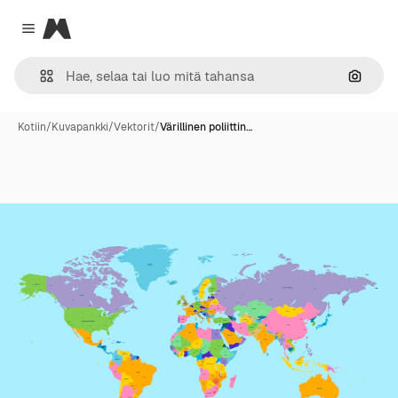
Magnific
Close menu
Hae ku
Kotiin
/
Kuvapankki
/
Vektorit
/
Värillinen poliittin…