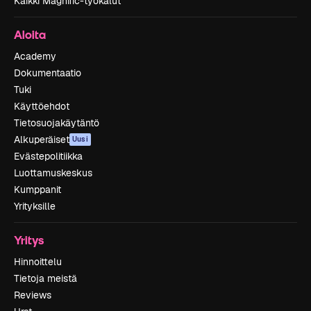
Kaikki Magnific-työkalut
Aloita
Academy
Dokumentaatio
Tuki
Käyttöehdot
Tietosuojakäytäntö
Alkuperäiset
Uusi
Evästepolitiikka
Luottamuskeskus
Kumppanit
Yrityksille
Yritys
Hinnoittelu
Tietoja meistä
Reviews