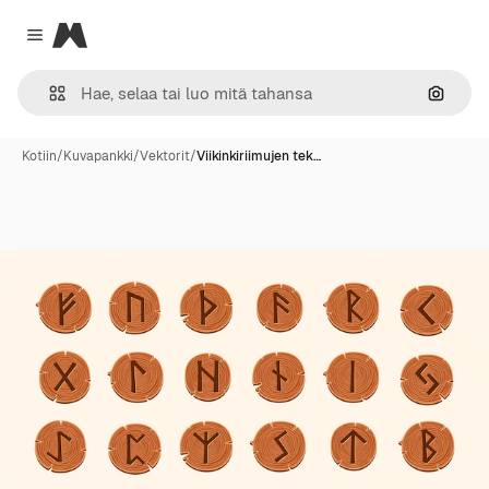
Magnific
Close menu
Hae ku
Kotiin
/
Kuvapankki
/
Vektorit
/
Viikinkiriimujen tek…