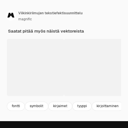
Viikinkiriimujen tekstiefektisuunnittelu
magnific
Saatat pitää myös näistä vektoreista
fontti
symbolit
kirjaimet
tyyppi
kirjoittaminen