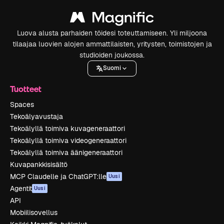
Luova alusta parhaiden töidesi toteuttamiseen. Yli miljoona
tilaajaa luovien alojen ammattilaisten, yritysten, toimistojen ja
studioiden joukossa.
Suomi
Tuotteet
Spaces
Tekoälyavustaja
Tekoälyllä toimiva kuvageneraattori
Tekoälyllä toimiva videogeneraattori
Tekoälyllä toimiva äänigeneraattori
Kuvapankkisisältö
MCP Claudelle ja ChatGPT:lle
Uusi
Agentit
Uusi
API
Mobiilisovellus