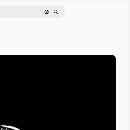
Hae kuvan perusteella
Haku