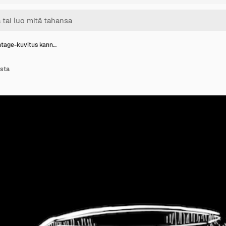
ntage-kuvitus kann…
usta