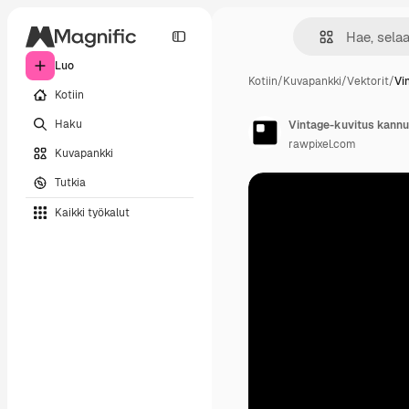
Luo
Kotiin
/
Kuvapankki
/
Vektorit
/
Vi
Kotiin
Haku
Vintage-kuvitus kann
rawpixel.com
Kuvapankki
Tutkia
Kaikki työkalut