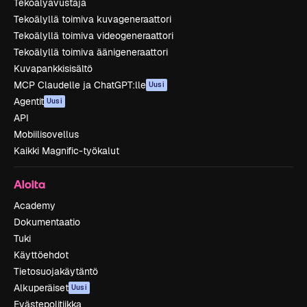
Tekoälyavustaja
Tekoälyllä toimiva kuvageneraattori
Tekoälyllä toimiva videogeneraattori
Tekoälyllä toimiva äänigeneraattori
Kuvapankkisisältö
MCP Claudelle ja ChatGPT:lle
Uusi
Agentit
Uusi
API
Mobiilisovellus
Kaikki Magnific-työkalut
Aloita
Academy
Dokumentaatio
Tuki
Käyttöehdot
Tietosuojakäytäntö
Alkuperäiset
Uusi
Evästepolitiikka