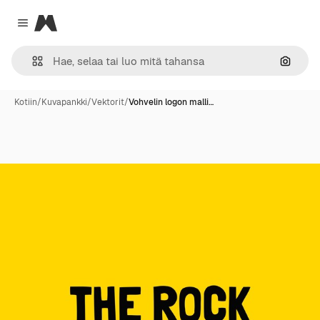
Magnific
Close menu
Hae ku
Kotiin
/
Kuvapankki
/
Vektorit
/
Vohvelin logon malli…