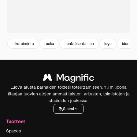
liiketoiminta
ruoka
henkilökohtainen
logo
identitee
Luova alusta parhaiden töidesi toteuttamiseen. Yli miljoona
tilaajaa luovien alojen ammattilaisten, yritysten, toimistojen ja
studioiden joukossa.
Suomi
Tuotteet
Spaces