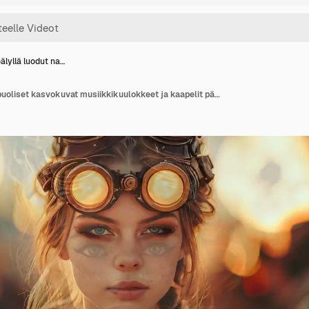
älyllä luodut na…
Tekoälyllä luodut naispuoliset kasvokuvat musiikkikuulokkeet ja kaapelit päällä