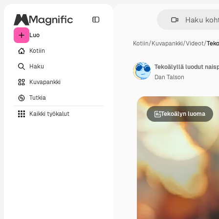
Luo
Kotiin
/
Kuvapankki
/
Videot
/
Teko
Kotiin
Haku
Dan Talson
Kuvapankki
Tutkia
Kaikki työkalut
Tekoälyn luoma