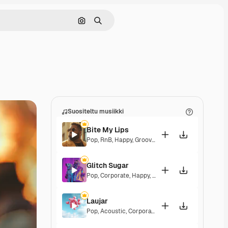
Hae kuvan perusteella
Haku
Suositeltu musiikki
Bite My Lips
Pop
,
RnB
,
Happy
,
Groovy
,
Soulful
,
Upbeat
Glitch Sugar
Pop
,
Corporate
,
Happy
,
Groovy
,
Upbeat
Laujar
Pop
,
Acoustic
,
Corporate
,
Happy
,
Hopeful
,
Sentim