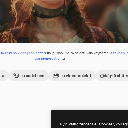
llä toimiva videogeneraattori
:lla ja lisää upeita selostuksia käyttämällä
tekoälyll
äänigeneraattori
:a.
ta
Luo uudelleen
Luo videoprojekti
Käytä viitte
Tekoälyn luoma
By clicking “Accept All Cookies”, you ag