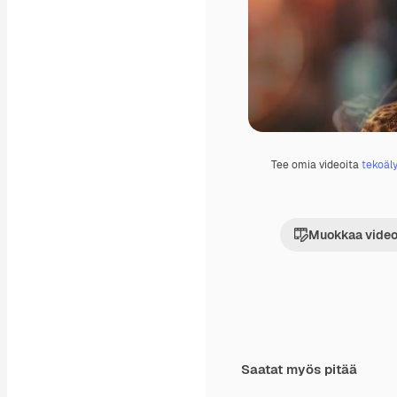
Tee omia videoita
tekoäly
Muokkaa video
Saatat myös pitää
Tekoälyn luoma