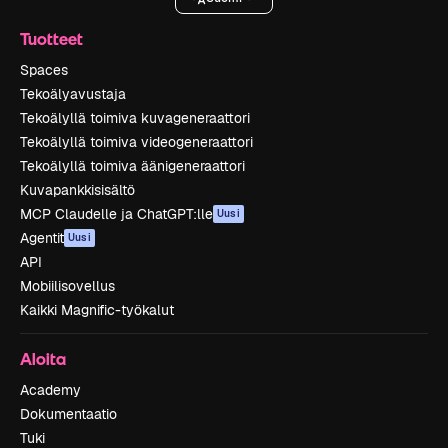
Tuotteet
Spaces
Tekoälyavustaja
Tekoälyllä toimiva kuvageneraattori
Tekoälyllä toimiva videogeneraattori
Tekoälyllä toimiva äänigeneraattori
Kuvapankkisisältö
MCP Claudelle ja ChatGPT:lle
Uusi
Agentit
Uusi
API
Mobiilisovellus
Kaikki Magnific-työkalut
Aloita
Academy
Dokumentaatio
Tuki