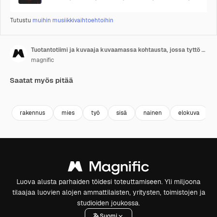
Tutustu
muihin musiikkivaihtoehtoihin
Tuotantotiimi ja kuvaaja kuvaamassa kohtausta, jossa tyttö yrittää paeta ikkunasta raunioituneessa rakennuksessa 1
magnific
Saatat myös pitää
rakennus
mies
työ
sisä
nainen
elokuva
Luova alusta parhaiden töidesi toteuttamiseen. Yli miljoona
tilaajaa luovien alojen ammattilaisten, yritysten, toimistojen ja
studioiden joukossa.
Suomi