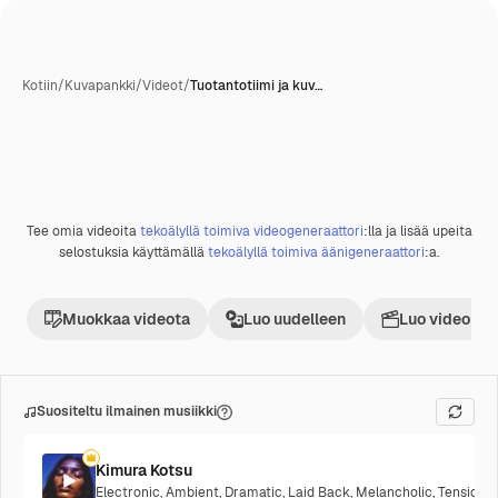
Kotiin
/
Kuvapankki
/
Videot
/
Tuotantotiimi ja kuv…
Tee omia videoita
tekoälyllä toimiva videogeneraattori
:lla ja lisää upeita
selostuksia käyttämällä
tekoälyllä toimiva äänigeneraattori
:a.
Muokkaa videota
Luo uudelleen
Luo videoproj
Suositeltu ilmainen musiikki
Kimura Kotsu
Electronic
,
Ambient
,
Dramatic
,
Laid Back
,
Melancholic
,
Tension
,