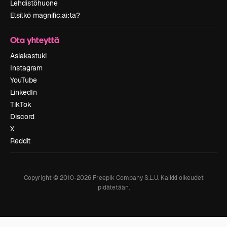
Lehdistöhuone
Etsitkö magnific.ai:ta?
Ota yhteyttä
Asiakastuki
Instagram
YouTube
LinkedIn
TikTok
Discord
X
Reddit
Copyright © 2010-
2026
Freepik Company S.L.U.
Kaikki oikeudet
pidätetään
.