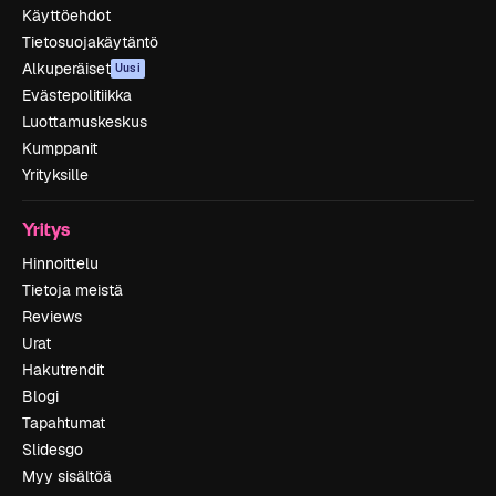
Käyttöehdot
Tietosuojakäytäntö
Alkuperäiset
Uusi
Evästepolitiikka
Luottamuskeskus
Kumppanit
Yrityksille
Yritys
Hinnoittelu
Tietoja meistä
Reviews
Urat
Hakutrendit
Blogi
Tapahtumat
Slidesgo
Myy sisältöä