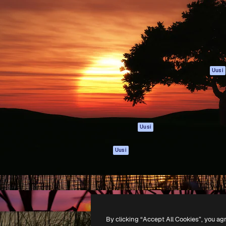
rhaiden töidesi
Spaces
Academy
Yli miljoona tilaajaa
Tekoälyavustaja
Dokumentaatio
mmattilaisten, yritysten,
Tekoälyllä toimiva
Tuki
studioiden joukossa.
kuvageneraattori
Käyttöehdot
Tekoälyllä toimiva
Tietosuojakäytän
videogeneraattori
Alkuperäiset
Uusi
Tekoälyllä toimiva
Evästepolitiikka
äänigeneraattori
Luottamuskesku
Kuvapankkisisältö
Kumppanit
MCP
Yrityksille
Claudelle ja
Uusi
ChatGPT:lle
Agentit
Uusi
API
Mobiilisovellus
Kaikki Magnific-
työkalut
By clicking “Accept All Cookies”, you ag