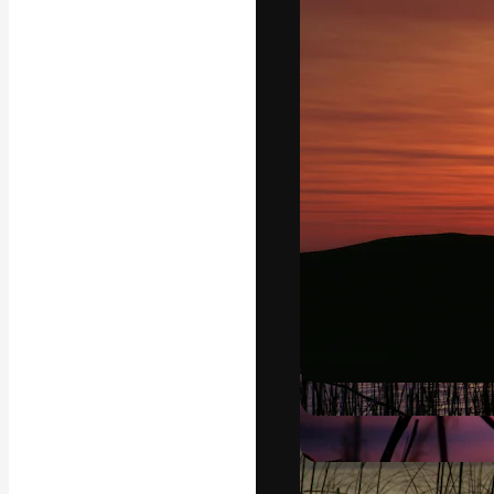
Luova alusta pa
toteuttamiseen. 
luovien alojen a
toimistojen ja 
Suomi