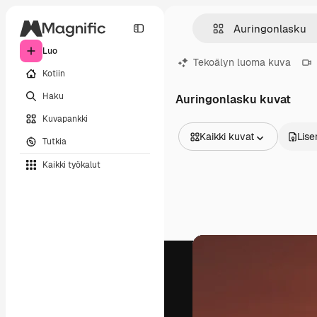
Luo
Tekoälyn luoma kuva
Kotiin
Haku
Auringonlasku kuvat
Kuvapankki
Kaikki kuvat
Lise
Tutkia
Kaikki kuvat
Kaikki työkalut
Vektorit
Kuvituksia
Valokuvat
PSD
Mallipohja
Mallikuvat
Videot
Videomateriaali
Liikegrafiikka
Videopohjat
Kuvakkeet
3D mallit
Fontit