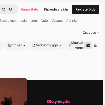
Hinnoittelu
Kirjaudu sisään
Rekisteröidy
keä
Hae kuvan perusteella
Haku
Sosiaalinen media
Lumi
Valo
Vapaus
Aurinko
Osuvuus
Muokattavissa
Ihmiset
Tiedostotyyppi
verkossa
Yritys
Ota yhteyttä