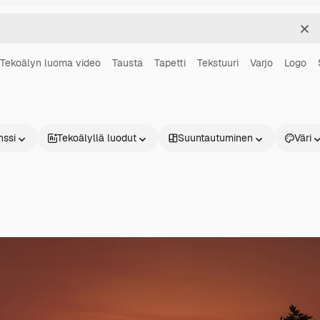
Sel
Tekoälyn luoma video
Tausta
Tapetti
Tekstuuri
Varjo
Logo
nssi
Tekoälyllä luodut
Suuntautuminen
Väri
Tuotteet
Aloita