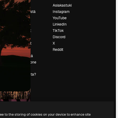
Hinnoittelu
Asiakastuki
Tietoja meistä
Instagram
Reviews
YouTube
Urat
LinkedIn
tö
Hakutrendit
TikTok
Blogi
Discord
Tapahtumat
X
s
Slidesgo
Reddit
Myy sisältöä
Lehdistöhuone
Etsitkö
magnific.ai:ta?
ree to the storing of cookies on your device to enhance site