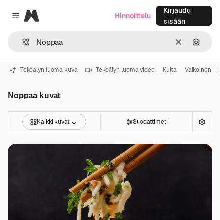
Kirjaudu
Magnific
Hinnoittelu
Close menu
sisään
Selkeä
Hae ku
Tekoälyn luoma kuva
Tekoälyn luoma video
Kulta
Valkoinen
Noppaa kuvat
Kaikki kuvat
Suodattimet