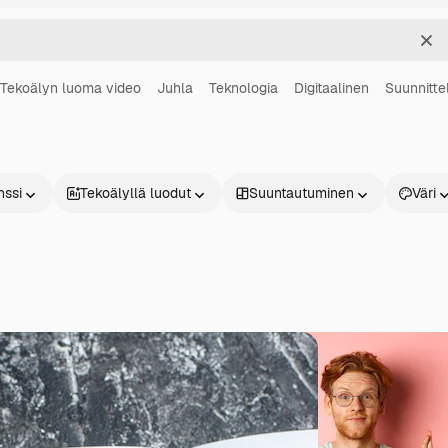
Sel
Tekoälyn luoma video
Juhla
Teknologia
Digitaalinen
Suunnitte
nssi
Tekoälyllä luodut
Suuntautuminen
Väri
Tuotteet
Aloita