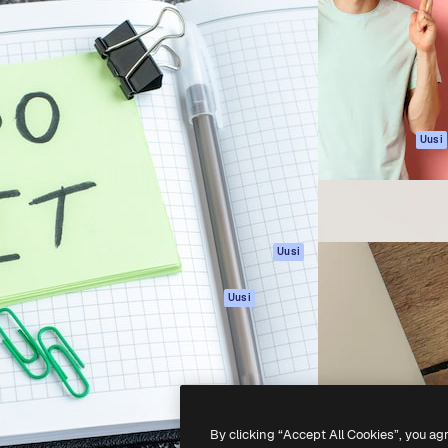
rhaiden töidesi
Spaces
Academy
Yli miljoona tilaajaa
Tekoälyavustaja
Dokumentaatio
mmattilaisten, yritysten,
Tekoälyllä toimiva
Tuki
studioiden joukossa.
kuvageneraattori
Käyttöehdot
Tekoälyllä toimiva
Tietosuojakäytän
videogeneraattori
Alkuperäiset
Uusi
Tekoälyllä toimiva
Evästepolitiikka
äänigeneraattori
Luottamuskesku
Kuvapankkisisältö
Kumppanit
MCP
Yrityksille
Claudelle ja
Uusi
ChatGPT:lle
Agentit
Uusi
API
Mobiilisovellus
Kaikki Magnific-
työkalut
By clicking “Accept All Cookies”, you ag