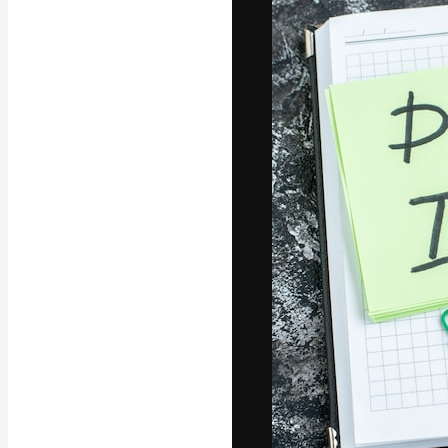
Luova alusta pa
toteuttamiseen. 
luovien alojen a
toimistojen ja 
Suomi