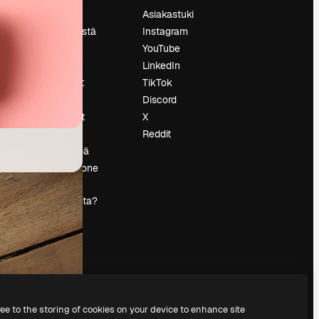
Hinnoittelu
Asiakastuki
Tietoja meistä
Instagram
Reviews
YouTube
Urat
LinkedIn
tö
Hakutrendit
TikTok
Blogi
Discord
Tapahtumat
X
s
Slidesgo
Reddit
Myy sisältöä
Lehdistöhuone
Etsitkö
magnific.ai:ta?
ree to the storing of cookies on your device to enhance site