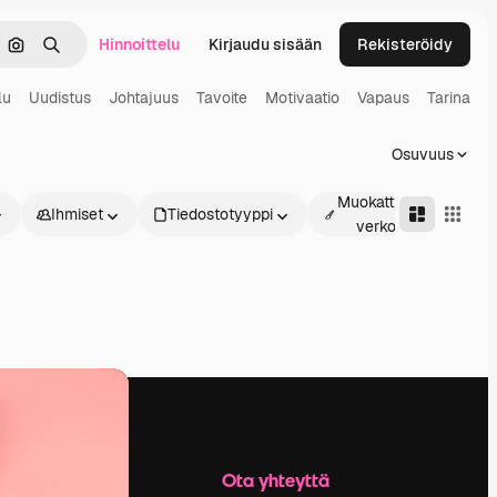
Hinnoittelu
Kirjaudu sisään
Rekisteröidy
keä
Hae kuvan perusteella
Haku
lu
Uudistus
Johtajuus
Tavoite
Motivaatio
Vapaus
Tarina
Osuvuus
Muokattavissa
Ihmiset
Tiedostotyyppi
verkossa
Yritys
Ota yhteyttä