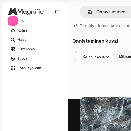
Luo
Tekoälyn luoma kuva
Kotiin
Haku
Onnistuminen kuvat
Kuvapankki
Kaikki kuvat
Lise
Tutkia
Kaikki kuvat
Kaikki työkalut
Vektorit
Kuvituksia
Valokuvat
PSD
Mallipohja
Mallikuvat
Videot
Videomateriaali
Liikegrafiikka
Videopohjat
Kuvakkeet
3D mallit
Fontit