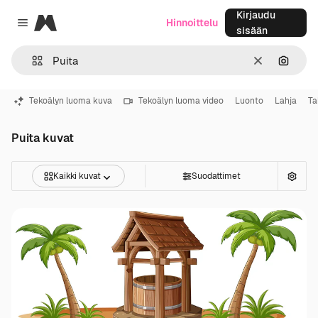
Kirjaudu
Magnific
Hinnoittelu
Close menu
sisään
Selkeä
Hae ku
Tekoälyn luoma kuva
Tekoälyn luoma video
Luonto
Lahja
Ta
Puita kuvat
Kaikki kuvat
Suodattimet