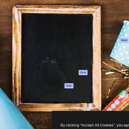
rhaiden töidesi
Spaces
Academy
Yli miljoona tilaajaa
Tekoälyavustaja
Dokumentaatio
mmattilaisten, yritysten,
Tekoälyllä toimiva
Tuki
studioiden joukossa.
kuvageneraattori
Käyttöehdot
Tekoälyllä toimiva
Tietosuojakäytän
videogeneraattori
Alkuperäiset
Uusi
Tekoälyllä toimiva
Evästepolitiikka
äänigeneraattori
Luottamuskesku
Kuvapankkisisältö
Kumppanit
MCP
Yrityksille
Claudelle ja
Uusi
ChatGPT:lle
Agentit
Uusi
API
Mobiilisovellus
Kaikki Magnific-
työkalut
By clicking “Accept All Cookies”, you ag