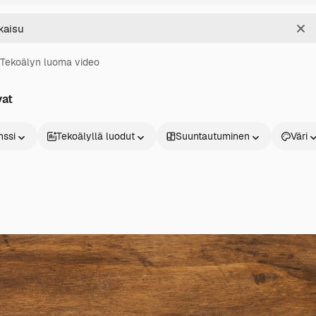
Sel
Tekoälyn luoma video
vat
nssi
Tekoälyllä luodut
Suuntautuminen
Väri
Tuotteet
Aloita