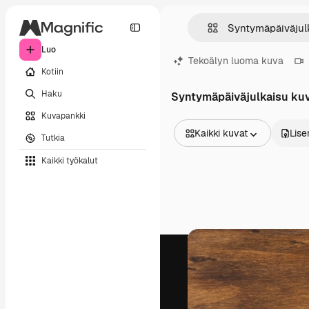
Luo
Tekoälyn luoma kuva
Kotiin
Haku
Syntymäpäiväjulkaisu ku
Kuvapankki
Kaikki kuvat
Lise
Tutkia
Kaikki kuvat
Kaikki työkalut
Vektorit
Kuvituksia
Valokuvat
PSD
Mallipohja
Mallikuvat
Videot
Videomateriaali
Liikegrafiikka
Videopohjat
Kuvakkeet
3D mallit
Fontit