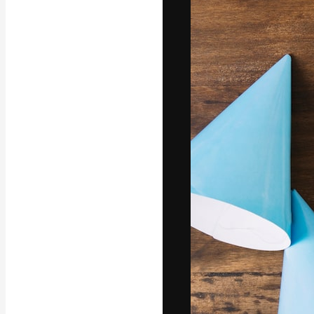
Luova alusta pa
toteuttamiseen. 
luovien alojen a
toimistojen ja 
Suomi