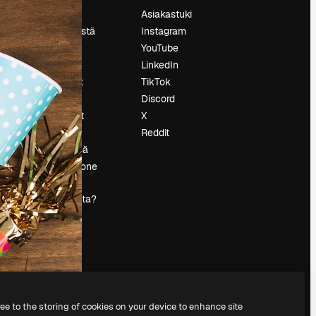
Hinnoittelu
Asiakastuki
Tietoja meistä
Instagram
Reviews
YouTube
Urat
LinkedIn
tö
Hakutrendit
TikTok
Blogi
Discord
Tapahtumat
X
s
Slidesgo
Reddit
Myy sisältöä
Lehdistöhuone
Etsitkö
magnific.ai:ta?
ree to the storing of cookies on your device to enhance site