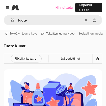
Kirjaudu
Magnific
Hinnoittelu
Close menu
sisään
Selkeä
Hae ku
Tekoälyn luoma kuva
Tekoälyn luoma video
Sosiaalinen media
Tuote kuvat
Kaikki kuvat
Suodattimet