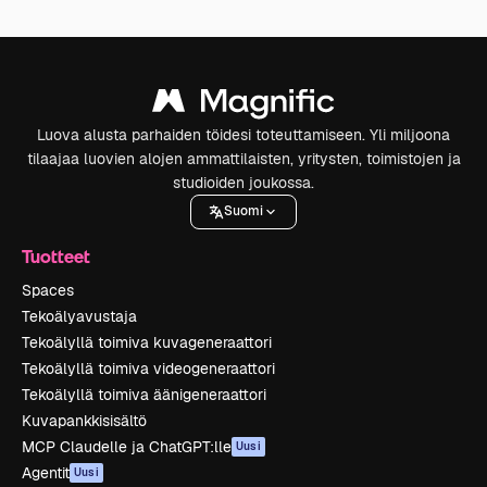
Luova alusta parhaiden töidesi toteuttamiseen. Yli miljoona
tilaajaa luovien alojen ammattilaisten, yritysten, toimistojen ja
studioiden joukossa.
Suomi
Tuotteet
Spaces
Tekoälyavustaja
Tekoälyllä toimiva kuvageneraattori
Tekoälyllä toimiva videogeneraattori
Tekoälyllä toimiva äänigeneraattori
Kuvapankkisisältö
MCP Claudelle ja ChatGPT:lle
Uusi
Agentit
Uusi