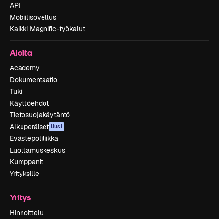
API
Mobiilisovellus
Kaikki Magnific-työkalut
Aloita
Academy
Dokumentaatio
Tuki
Käyttöehdot
Tietosuojakäytäntö
Alkuperäiset
Uusi
Evästepolitiikka
Luottamuskeskus
Kumppanit
Yrityksille
Yritys
Hinnoittelu