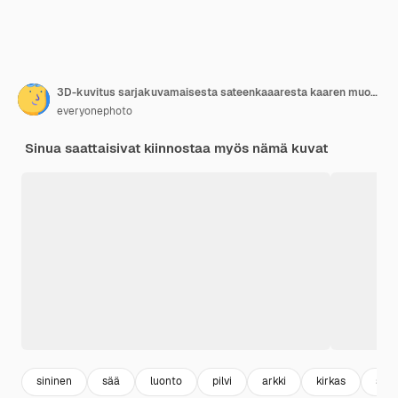
3D-kuvitus sarjakuvamaisesta sateenkaaaresta kaaren muodossa, jossa on pilviä sinisellä pinnalla.
everyonephoto
Sinua saattaisivat kiinnostaa myös nämä kuvat
sininen
sää
luonto
pilvi
arkki
kirkas
sate