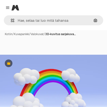
Magnific
Close menu
Hae ku
Kotiin
/
Kuvapankki
/
Valokuvat
/
3D-kuvitus sarjakuva…
Premium