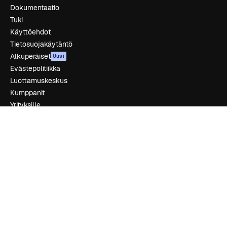
Dokumentaatio
Tuki
Käyttöehdot
Tietosuojakäytäntö
Alkuperäiset
Uusi
Evästepolitiikka
Luottamuskeskus
Kumppanit
Yrityksille
Yritys
Hinnoittelu
Tietoja meistä
Reviews
Urat
Hakutrendit
Blogi
Tapahtumat