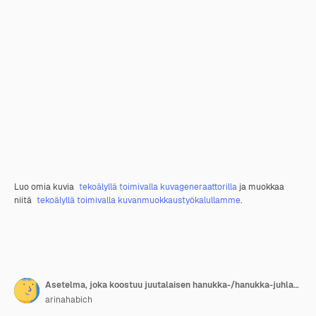
Luo omia kuvia
tekoälyllä toimivalla kuvageneraattorilla
ja muokkaa
niitä
tekoälyllä toimivalla kuvanmuokkaustyökalullamme
.
Asetelma, joka koostuu juutalaisen hanukka-/hanukka-juhlan elementeistä.
arinahabich