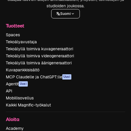
studioiden joukossa.
Suomi
Tuotteet
Spaces
Tekoälyavustaja
Tekoälyllä toimiva kuvageneraattori
Tekoälyllä toimiva videogeneraattori
Tekoälyllä toimiva äänigeneraattori
Kuvapankkisisältö
MCP Claudelle ja ChatGPT:lle
Uusi
Agentit
Uusi
API
Mobiilisovellus
Kaikki Magnific-työkalut
Aloita
Academy