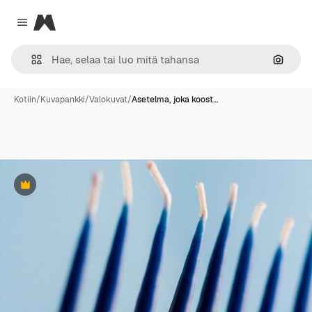
Magnific
Close menu
Hae ku
Kotiin
/
Kuvapankki
/
Valokuvat
/
Asetelma, joka koost…
Premium