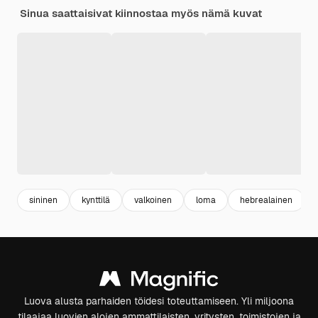
Sinua saattaisivat kiinnostaa myös nämä kuvat
sininen
kynttilä
valkoinen
loma
hebrealainen
Luova alusta parhaiden töidesi toteuttamiseen. Yli miljoona
tilaajaa luovien alojen ammattilaisten, yritysten, toimistojen ja