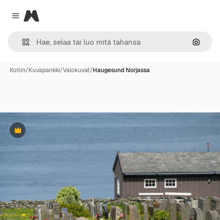
Magnific
Close menu
Hae ku
Kotiin
/
Kuvapankki
/
Valokuvat
/
Haugesund Norjassa
Premium