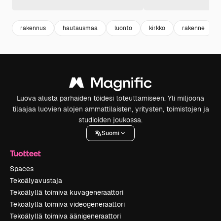
rakennus
hautausmaa
luonto
kirkko
rakenne
Luova alusta parhaiden töidesi toteuttamiseen. Yli miljoona
tilaajaa luovien alojen ammattilaisten, yritysten, toimistojen ja
studioiden joukossa.
Suomi
Tuotteet
Spaces
Tekoälyavustaja
Tekoälyllä toimiva kuvageneraattori
Tekoälyllä toimiva videogeneraattori
Tekoälyllä toimiva äänigeneraattori