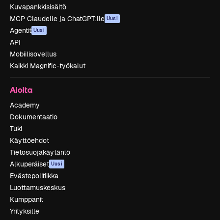
Kuvapankkisisältö
MCP Claudelle ja ChatGPT:lle
Uusi
Agentit
Uusi
API
Mobiilisovellus
Kaikki Magnific-työkalut
Aloita
Academy
Dokumentaatio
Tuki
Käyttöehdot
Tietosuojakäytäntö
Alkuperäiset
Uusi
Evästepolitiikka
Luottamuskeskus
Kumppanit
Yrityksille