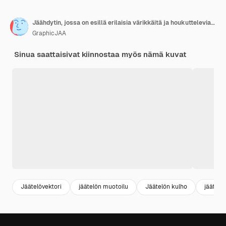
Jäähdytin, jossa on esillä erilaisia värikkäitä ja houkuttelevia jäätelöitä
GraphicJAA
Sinua saattaisivat kiinnostaa myös nämä kuvat
Jäätelövektori
jäätelön muotoilu
Jäätelön kulho
jäätelö