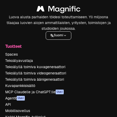
Luova alusta parhaiden töidesi toteuttamiseen. Yli miljoona
tilaajaa luovien alojen ammattilaisten, yritysten, toimistojen ja
studioiden joukossa.
Suomi
Tuotteet
Spaces
Tekoälyavustaja
Tekoälyllä toimiva kuvageneraattori
Tekoälyllä toimiva videogeneraattori
Tekoälyllä toimiva äänigeneraattori
Kuvapankkisisältö
MCP Claudelle ja ChatGPT:lle
Uusi
Agentit
Uusi
API
Mobiilisovellus
Kaikki Magnific-työkalut