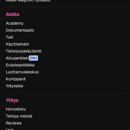
Aloita
Academy
Dokumentaatio
Tuki
Käyttöehdot
Tietosuojakäytäntö
Alkuperäiset
Uusi
Evästepolitiikka
Luottamuskeskus
Kumppanit
Yrityksille
Yritys
Hinnoittelu
Tietoja meistä
Reviews
Urat