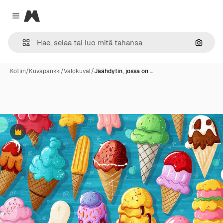
Magnific
Close menu
Hae ku
Kotiin
/
Kuvapankki
/
Valokuvat
/
Jäähdytin, jossa on …
Premium