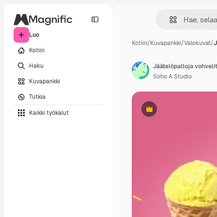
Luo
Kotiin
/
Kuvapankki
/
Valokuvat
/
J
Kotiin
Haku
Soho A Studio
Kuvapankki
Tutkia
Kaikki työkalut
Premium