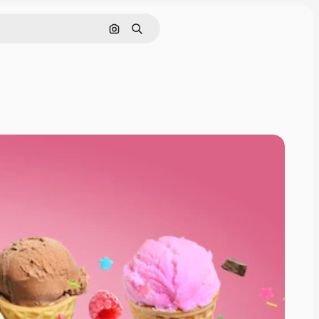
Hae kuvan perusteella
Haku