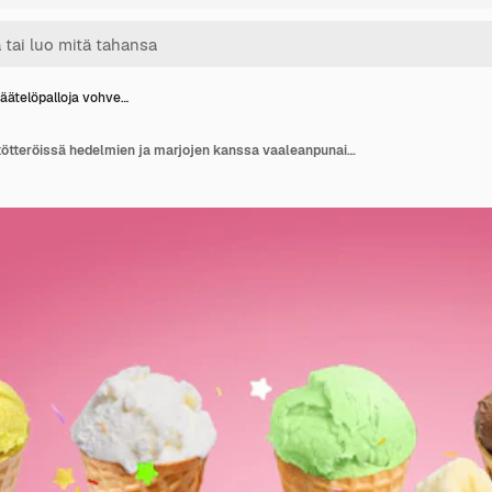
äätelöpalloja vohve…
Jäätelöpalloja vohvelitötteröissä hedelmien ja marjojen kanssa vaaleanpunaisella taustalla