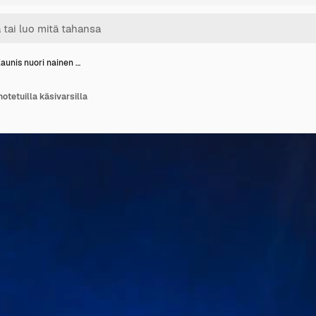
aunis nuori nainen …
otetuilla käsivarsilla