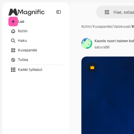
Luo
Kotiin
/
Kuvapankki
/
Valokuvat
/
K
Kotiin
Haku
Kaunis nuori nainen koh
satura86
Kuvapankki
Tutkia
Kaikki työkalut
Premium