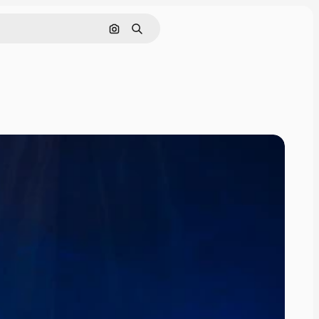
Hae kuvan perusteella
Haku