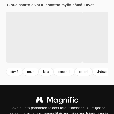
Sinua saattaisivat kiinnostaa myös nämä kuvat
pöytä
puun
kirja
sementti
betoni
vintage
Luova alusta parhaiden töidesi toteuttamiseen. Yli miljoona
tilaajaa luovien alojen ammattilaisten, yritysten, toimistojen ja