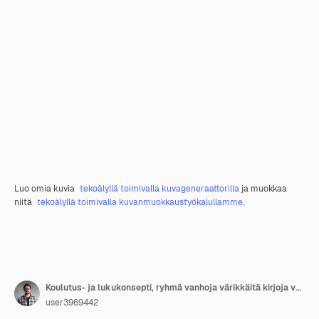
Luo omia kuvia
tekoälyllä toimivalla kuvageneraattorilla
ja muokkaa
niitä
tekoälyllä toimivalla kuvanmuokkaustyökalullamme
.
Koulutus- ja lukukonsepti, ryhmä vanhoja värikkäitä kirjoja valkoisella pöydällä harmaalla taustalla
user3969442