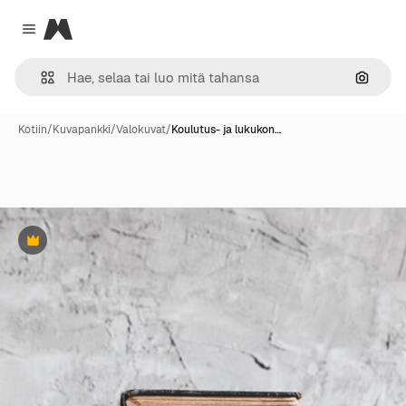
Magnific
Close menu
Hae ku
Kotiin
/
Kuvapankki
/
Valokuvat
/
Koulutus- ja lukukon…
Premium