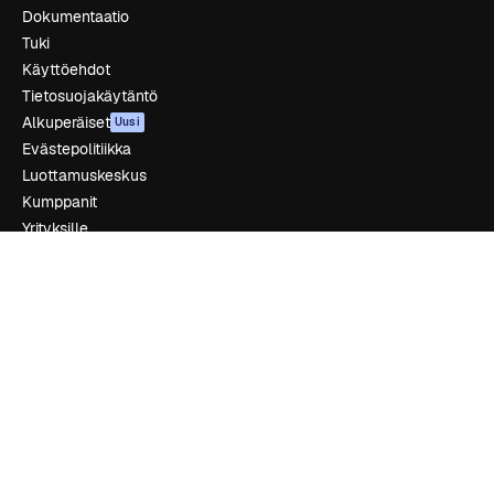
Dokumentaatio
Tuki
Käyttöehdot
Tietosuojakäytäntö
Alkuperäiset
Uusi
Evästepolitiikka
Luottamuskeskus
Kumppanit
Yrityksille
Yritys
Hinnoittelu
Tietoja meistä
Reviews
Urat
Hakutrendit
Blogi
Tapahtumat