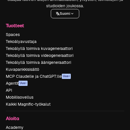
studioiden joukossa.
Suomi
Tuotteet
Spaces
Tekoälyavustaja
Tekoälyllä toimiva kuvageneraattori
Tekoälyllä toimiva videogeneraattori
Tekoälyllä toimiva äänigeneraattori
Kuvapankkisisältö
MCP Claudelle ja ChatGPT:lle
Uusi
Agentit
Uusi
API
Mobiilisovellus
Kaikki Magnific-työkalut
Aloita
Academy