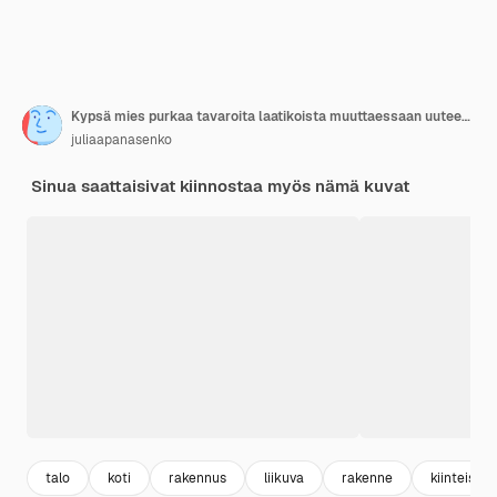
Kypsä mies purkaa tavaroita laatikoista muuttaessaan uuteen asuntoon
juliaapanasenko
Sinua saattaisivat kiinnostaa myös nämä kuvat
talo
koti
rakennus
liikuva
rakenne
kiinteistö