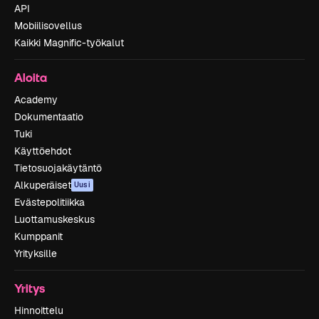
API
Mobiilisovellus
Kaikki Magnific-työkalut
Aloita
Academy
Dokumentaatio
Tuki
Käyttöehdot
Tietosuojakäytäntö
Alkuperäiset
Uusi
Evästepolitiikka
Luottamuskeskus
Kumppanit
Yrityksille
Yritys
Hinnoittelu