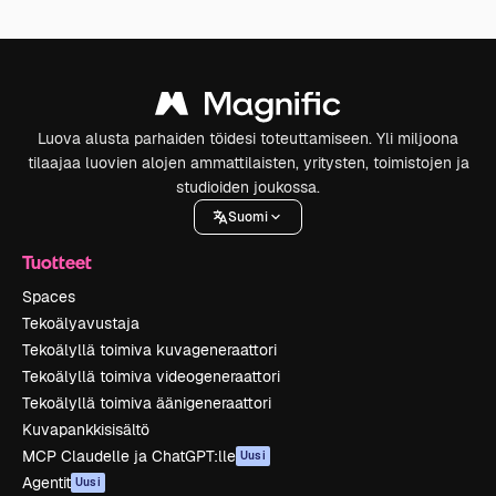
Luova alusta parhaiden töidesi toteuttamiseen. Yli miljoona
tilaajaa luovien alojen ammattilaisten, yritysten, toimistojen ja
studioiden joukossa.
Suomi
Tuotteet
Spaces
Tekoälyavustaja
Tekoälyllä toimiva kuvageneraattori
Tekoälyllä toimiva videogeneraattori
Tekoälyllä toimiva äänigeneraattori
Kuvapankkisisältö
MCP Claudelle ja ChatGPT:lle
Uusi
Agentit
Uusi