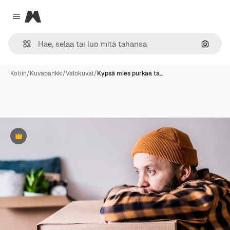
Magnific
Close menu
Hae ku
Kotiin
/
Kuvapankki
/
Valokuvat
/
Kypsä mies purkaa ta…
Premium