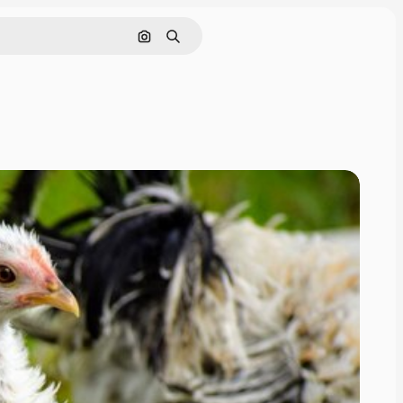
Hae kuvan perusteella
Haku