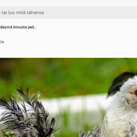
äkymä linnusta pell…
lla