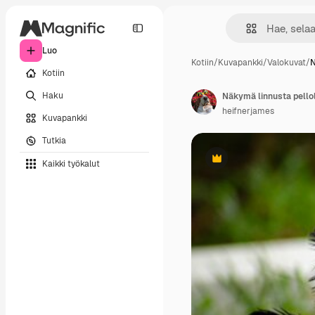
Luo
Kotiin
/
Kuvapankki
/
Valokuvat
/
N
Kotiin
Haku
Näkymä linnusta pello
heifnerjames
Kuvapankki
Tutkia
Kaikki työkalut
Premium