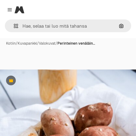
Magnific
Close menu
Hae ku
Kotiin
/
Kuvapankki
/
Valokuvat
/
Perinteinen venäläin…
Premium