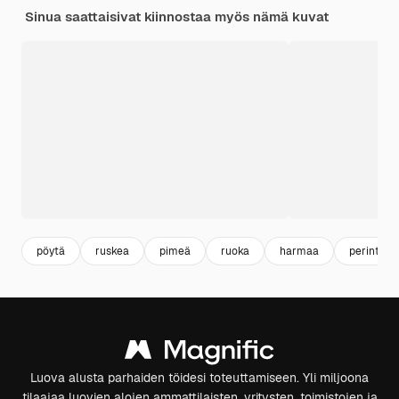
Sinua saattaisivat kiinnostaa myös nämä kuvat
pöytä
ruskea
pimeä
ruoka
harmaa
perintein
Luova alusta parhaiden töidesi toteuttamiseen. Yli miljoona
tilaajaa luovien alojen ammattilaisten, yritysten, toimistojen ja