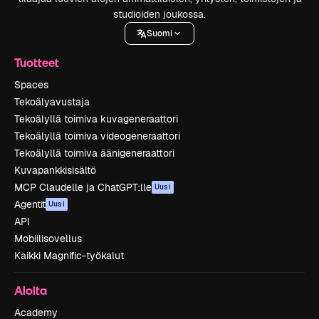
studioiden joukossa.
Suomi
Tuotteet
Spaces
Tekoälyavustaja
Tekoälyllä toimiva kuvageneraattori
Tekoälyllä toimiva videogeneraattori
Tekoälyllä toimiva äänigeneraattori
Kuvapankkisisältö
MCP Claudelle ja ChatGPT:lle
Uusi
Agentit
Uusi
API
Mobiilisovellus
Kaikki Magnific-työkalut
Aloita
Academy