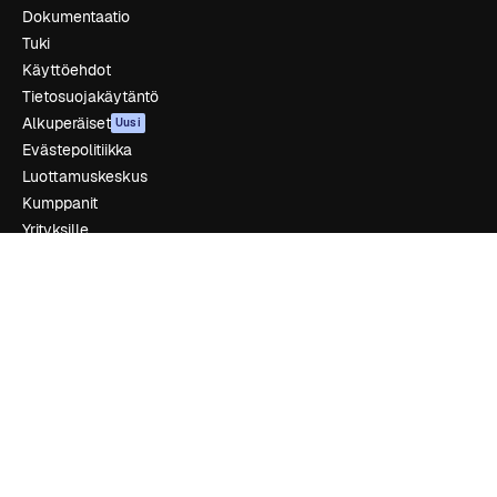
Dokumentaatio
Tuki
Käyttöehdot
Tietosuojakäytäntö
Alkuperäiset
Uusi
Evästepolitiikka
Luottamuskeskus
Kumppanit
Yrityksille
Yritys
Hinnoittelu
Tietoja meistä
Reviews
Urat
Hakutrendit
Blogi
Tapahtumat