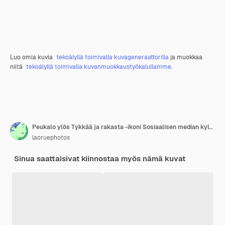
Luo omia kuvia
tekoälyllä toimivalla kuvageneraattorilla
ja muokkaa
niitä
tekoälyllä toimivalla kuvanmuokkaustyökalullamme
.
Peukalo ylös Tykkää ja rakasta -ikoni Sosiaalisen median kylttiteknologian suunnittelu banneri 3D-renderöintikuvitus
laoruephotos
Sinua saattaisivat kiinnostaa myös nämä kuvat