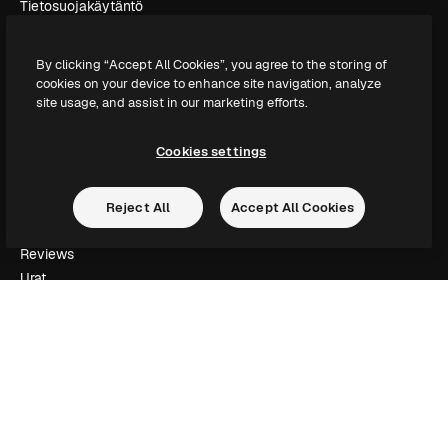
Tietosuojakäytäntö
Alkuperäiset
Uusi
Evästepolitiikka
By clicking “Accept All Cookies”, you agree to the storing of
Luottamuskeskus
cookies on your device to enhance site navigation, analyze
Kumppanit
site usage, and assist in our marketing efforts.
Yrityksille
Cookies settings
Yritys
Hinnoittelu
Reject All
Accept All Cookies
Tietoja meistä
Reviews
Urat
Hakutrendit
Blogi
Tapahtumat
Slidesgo
Myy sisältöä
Lehdistöhuone
Etsitkö magnific.ai:ta?