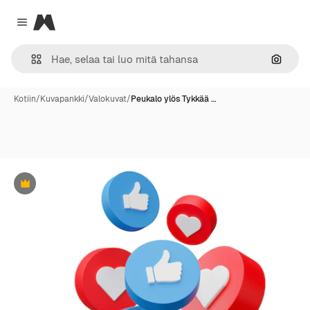
Magnific
Close menu
Hae ku
Kotiin
/
Kuvapankki
/
Valokuvat
/
Peukalo ylös Tykkää …
Premium