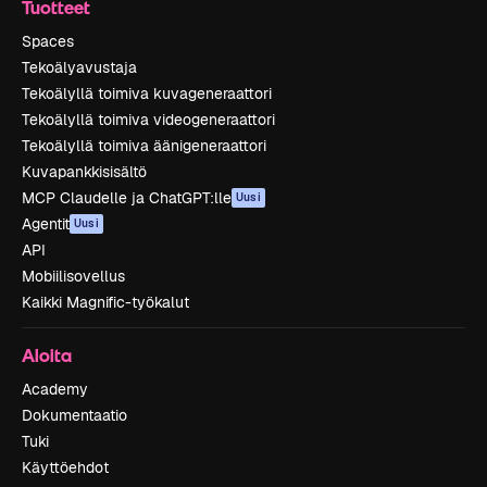
Tuotteet
Spaces
Tekoälyavustaja
Tekoälyllä toimiva kuvageneraattori
Tekoälyllä toimiva videogeneraattori
Tekoälyllä toimiva äänigeneraattori
Kuvapankkisisältö
MCP Claudelle ja ChatGPT:lle
Uusi
Agentit
Uusi
API
Mobiilisovellus
Kaikki Magnific-työkalut
Aloita
Academy
Dokumentaatio
Tuki
Käyttöehdot