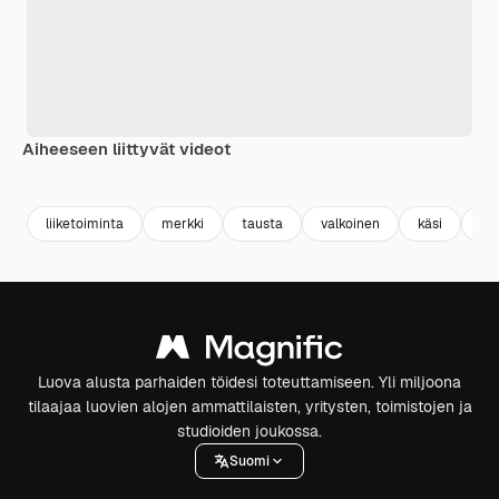
Aiheeseen liittyvät videot
Premium
Premium
Tekoälyn luoma
Premium
Premium
liiketoiminta
merkki
tausta
valkoinen
käsi
me
Luova alusta parhaiden töidesi toteuttamiseen. Yli miljoona
tilaajaa luovien alojen ammattilaisten, yritysten, toimistojen ja
studioiden joukossa.
Suomi