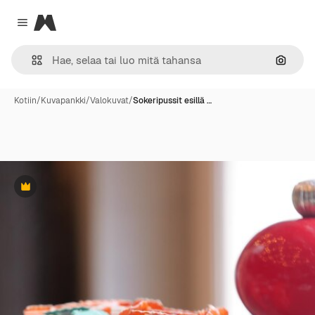
Magnific
Close menu
Hae ku
Kotiin
/
Kuvapankki
/
Valokuvat
/
Sokeripussit esillä …
Premium