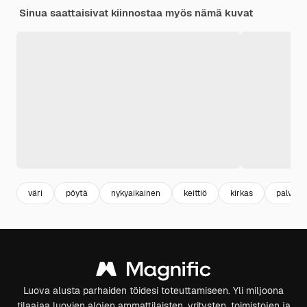
Sinua saattaisivat kiinnostaa myös nämä kuvat
väri
pöytä
nykyaikainen
keittiö
kirkas
palvelu
Luova alusta parhaiden töidesi toteuttamiseen. Yli miljoona
tilaajaa luovien alojen ammattilaisten, yritysten, toimistojen ja