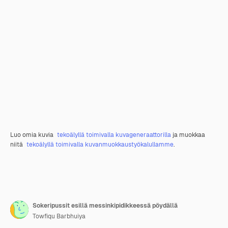
Luo omia kuvia
tekoälyllä toimivalla kuvageneraattorilla
ja muokkaa
niitä
tekoälyllä toimivalla kuvanmuokkaustyökalullamme
.
Sokeripussit esillä messinkipidikkeessä pöydällä
Towfiqu Barbhuiya