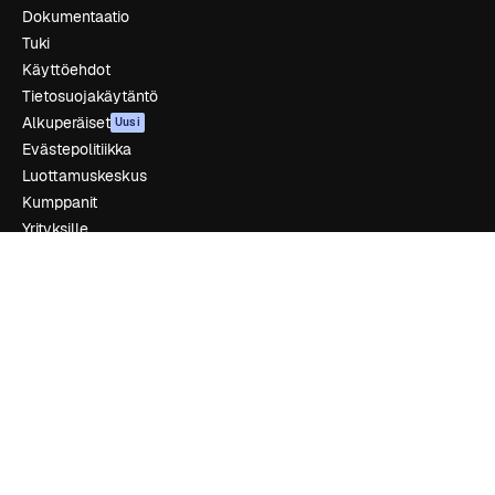
Dokumentaatio
Tuki
Käyttöehdot
Tietosuojakäytäntö
Alkuperäiset
Uusi
Evästepolitiikka
Luottamuskeskus
Kumppanit
Yrityksille
Yritys
Hinnoittelu
Tietoja meistä
Reviews
Urat
Hakutrendit
Blogi
Tapahtumat