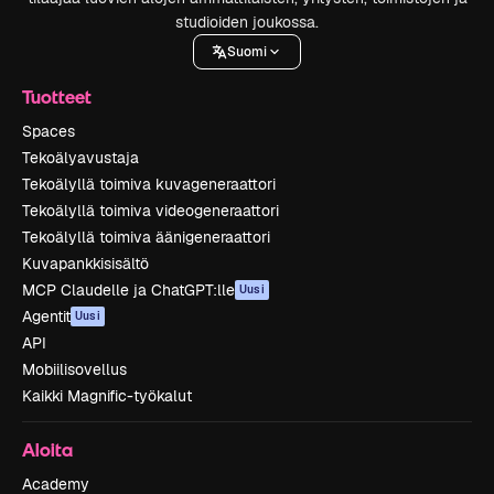
studioiden joukossa.
Suomi
Tuotteet
Spaces
Tekoälyavustaja
Tekoälyllä toimiva kuvageneraattori
Tekoälyllä toimiva videogeneraattori
Tekoälyllä toimiva äänigeneraattori
Kuvapankkisisältö
MCP Claudelle ja ChatGPT:lle
Uusi
Agentit
Uusi
API
Mobiilisovellus
Kaikki Magnific-työkalut
Aloita
Academy