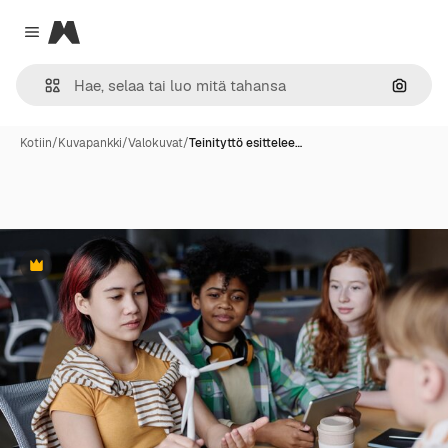
Magnific
Close menu
Hae ku
Kotiin
/
Kuvapankki
/
Valokuvat
/
Teinityttö esittelee…
Premium