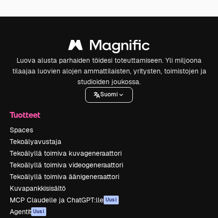
Luova alusta parhaiden töidesi toteuttamiseen. Yli miljoona
tilaajaa luovien alojen ammattilaisten, yritysten, toimistojen ja
studioiden joukossa.
Suomi
Tuotteet
Spaces
Tekoälyavustaja
Tekoälyllä toimiva kuvageneraattori
Tekoälyllä toimiva videogeneraattori
Tekoälyllä toimiva äänigeneraattori
Kuvapankkisisältö
MCP Claudelle ja ChatGPT:lle
Uusi
Agentit
Uusi