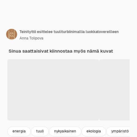
Teinityttö esittelee tuuliturbiinimallia luokkatovereilleen
Anna Tolipova
Sinua saattaisivat kiinnostaa myös nämä kuvat
energia
tuuli
nykyaikainen
ekologia
ympäristö