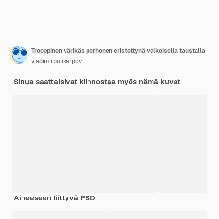
Trooppinen värikäs perhonen eristettynä valkoisella taustalla
vladimirpolikarpov
Sinua saattaisivat kiinnostaa myös nämä kuvat
Aiheeseen liittyvä PSD