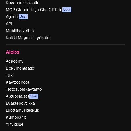
Kuvapankkisisältö
MCP Claudelle ja ChatGPT:lle
Uusi
Agentit
Uusi
API
Mobiilisovellus
Kaikki Magnific-työkalut
Aloita
Academy
Dokumentaatio
Tuki
Käyttöehdot
Tietosuojakäytäntö
Alkuperäiset
Uusi
Evästepolitiikka
Luottamuskeskus
Kumppanit
Yrityksille