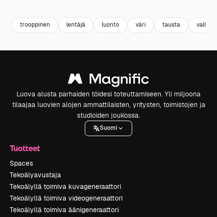
Premium
Premium
Premium
Premium
trooppinen
lentäjä
luonto
väri
tausta
valkoin
Luova alusta parhaiden töidesi toteuttamiseen. Yli miljoona
tilaajaa luovien alojen ammattilaisten, yritysten, toimistojen ja
studioiden joukossa.
Suomi
Tuotteet
Spaces
Tekoälyavustaja
Tekoälyllä toimiva kuvageneraattori
Tekoälyllä toimiva videogeneraattori
Tekoälyllä toimiva äänigeneraattori