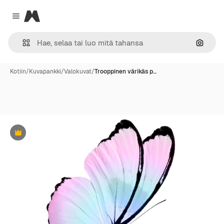
Magnific
Close menu
Hae ku
Kotiin
/
Kuvapankki
/
Valokuvat
/
Trooppinen värikäs p…
Premium