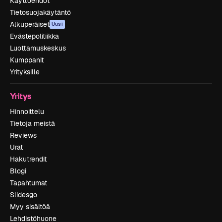
Käyttöehdot
Tietosuojakäytäntö
Alkuperäiset
Uusi
Evästepolitiikka
Luottamuskeskus
Kumppanit
Yrityksille
Yritys
Hinnoittelu
Tietoja meistä
Reviews
Urat
Hakutrendit
Blogi
Tapahtumat
Slidesgo
Myy sisältöä
Lehdistöhuone