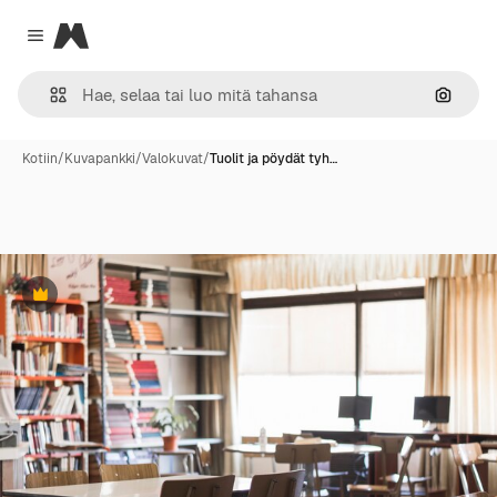
Magnific
Close menu
Hae ku
Kotiin
/
Kuvapankki
/
Valokuvat
/
Tuolit ja pöydät tyh…
Premium