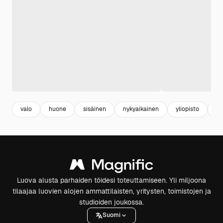
valo
huone
sisäinen
nykyaikainen
yliopisto
ik
Luova alusta parhaiden töidesi toteuttamiseen. Yli miljoona
tilaajaa luovien alojen ammattilaisten, yritysten, toimistojen ja
studioiden joukossa.
Suomi