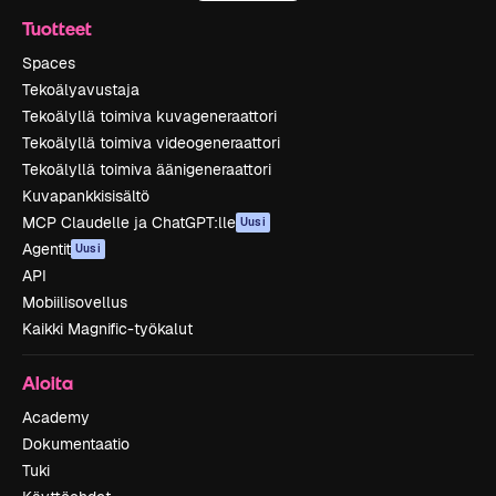
Tuotteet
Spaces
Tekoälyavustaja
Tekoälyllä toimiva kuvageneraattori
Tekoälyllä toimiva videogeneraattori
Tekoälyllä toimiva äänigeneraattori
Kuvapankkisisältö
MCP Claudelle ja ChatGPT:lle
Uusi
Agentit
Uusi
API
Mobiilisovellus
Kaikki Magnific-työkalut
Aloita
Academy
Dokumentaatio
Tuki