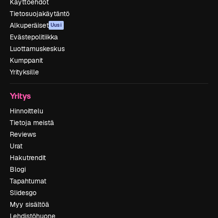
Käyttöehdot
Tietosuojakäytäntö
Alkuperäiset
Uusi
Evästepolitiikka
Luottamuskeskus
Kumppanit
Yrityksille
Yritys
Hinnoittelu
Tietoja meistä
Reviews
Urat
Hakutrendit
Blogi
Tapahtumat
Slidesgo
Myy sisältöä
Lehdistöhuone