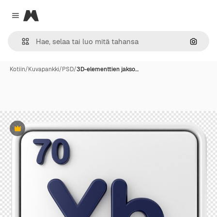
Magnific
Close menu
Hae ku
Kotiin
/
Kuvapankki
/
PSD
/
3D-elementtien jakso…
Premium