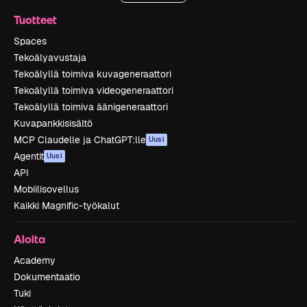
Tuotteet
Spaces
Tekoälyavustaja
Tekoälyllä toimiva kuvageneraattori
Tekoälyllä toimiva videogeneraattori
Tekoälyllä toimiva äänigeneraattori
Kuvapankkisisältö
MCP Claudelle ja ChatGPT:lle
Uusi
Agentit
Uusi
API
Mobiilisovellus
Kaikki Magnific-työkalut
Aloita
Academy
Dokumentaatio
Tuki