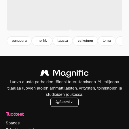
purppura
merkki
tausta
valkoinen
loma
nyky
Luova alusta parhaiden töidesi toteuttamiseen. Yli miljoona
tilaajaa luovien alojen ammattilaisten, yritysten, toimistojen ja
studioiden joukossa.
Suomi
Tuotteet
Spaces