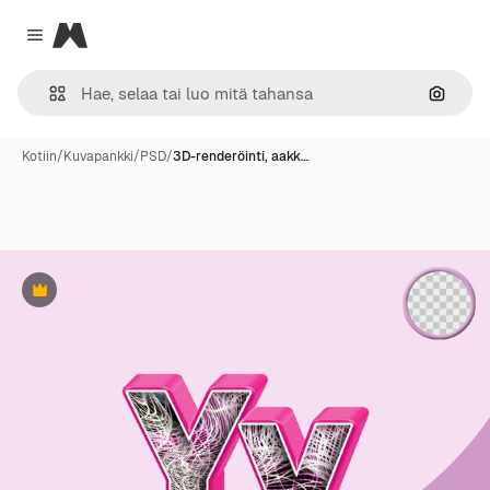
Magnific
Close menu
Hae ku
Kotiin
/
Kuvapankki
/
PSD
/
3D-renderöinti, aakk…
Premium