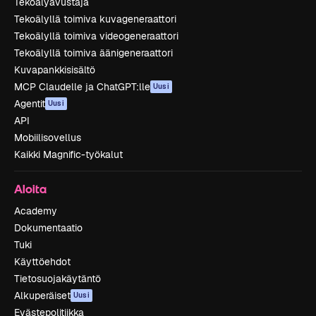
Tekoälyavustaja
Tekoälyllä toimiva kuvageneraattori
Tekoälyllä toimiva videogeneraattori
Tekoälyllä toimiva äänigeneraattori
Kuvapankkisisältö
MCP Claudelle ja ChatGPT:lle
Uusi
Agentit
Uusi
API
Mobiilisovellus
Kaikki Magnific-työkalut
Aloita
Academy
Dokumentaatio
Tuki
Käyttöehdot
Tietosuojakäytäntö
Alkuperäiset
Uusi
Evästepolitiikka