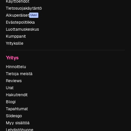
Käyttöehdot
Tietosuojakäytäntö
Alkuperäiset
Uusi
Evästepolitiikka
Luottamuskeskus
Kumppanit
Yrityksille
Yritys
Hinnoittelu
Tietoja meistä
Reviews
Urat
Hakutrendit
Blogi
Tapahtumat
Slidesgo
Myy sisältöä
Lehdistöhuone