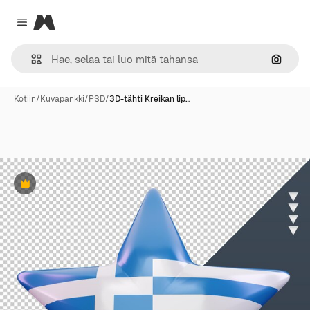
Magnific
Close menu
Hae ku
Kotiin
/
Kuvapankki
/
PSD
/
3D-tähti Kreikan lip…
Premium