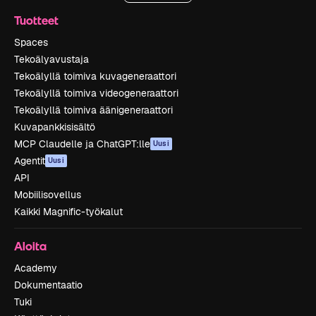
Tuotteet
Spaces
Tekoälyavustaja
Tekoälyllä toimiva kuvageneraattori
Tekoälyllä toimiva videogeneraattori
Tekoälyllä toimiva äänigeneraattori
Kuvapankkisisältö
MCP Claudelle ja ChatGPT:lle
Uusi
Agentit
Uusi
API
Mobiilisovellus
Kaikki Magnific-työkalut
Aloita
Academy
Dokumentaatio
Tuki