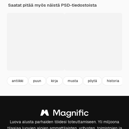
Saatat pitää myös näistä PSD-tiedostoista
antiikki
puun
kirja
musta
pöytä
historia
Luova alusta parhaiden töidesi toteuttamiseen. Yli miljoona
tilaajaa luovien alojen ammattilaisten, yritysten, toimistojen ja