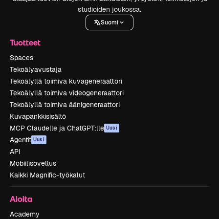
studioiden joukossa.
Suomi
Tuotteet
Spaces
Tekoälyavustaja
Tekoälyllä toimiva kuvageneraattori
Tekoälyllä toimiva videogeneraattori
Tekoälyllä toimiva äänigeneraattori
Kuvapankkisisältö
MCP Claudelle ja ChatGPT:lle
Uusi
Agentit
Uusi
API
Mobiilisovellus
Kaikki Magnific-työkalut
Aloita
Academy