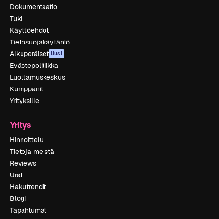
Dokumentaatio
Tuki
Käyttöehdot
Tietosuojakäytäntö
Alkuperäiset
Uusi
Evästepolitiikka
Luottamuskeskus
Kumppanit
Yrityksille
Yritys
Hinnoittelu
Tietoja meistä
Reviews
Urat
Hakutrendit
Blogi
Tapahtumat