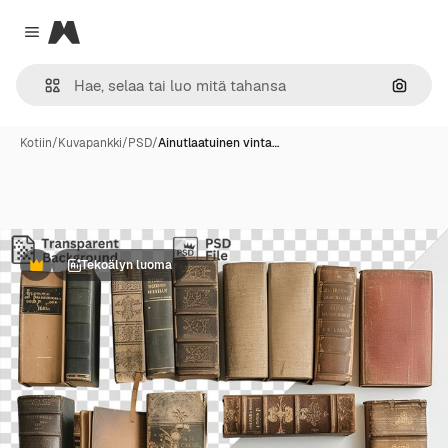
Magnific
Close menu
Hae ku
Kotiin
/
Kuvapankki
/
PSD
/
Ainutlaatuinen vinta…
Tekoälyn luoma
Premium