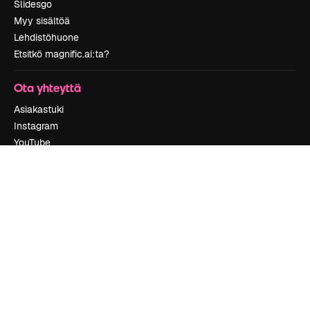
Slidesgo
Myy sisältöä
Lehdistöhuone
Etsitkö magnific.ai:ta?
Ota yhteyttä
Asiakastuki
Instagram
YouTube
LinkedIn
TikTok
Discord
X
Reddit
Copyright © 2010-
2026
Freepik Company S.L.U.
Kaikki oikeudet
pidätetään
.