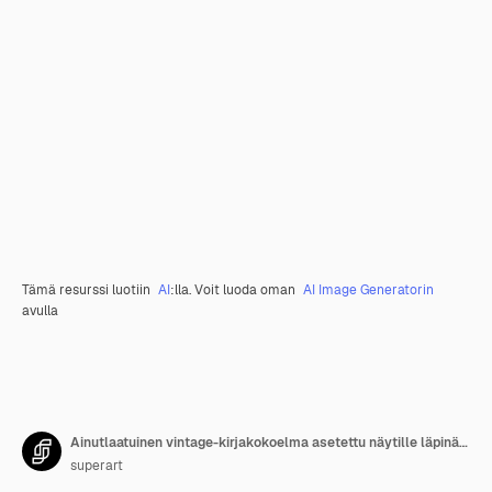
Tämä resurssi luotiin
AI
:lla. Voit luoda oman
AI Image Generatorin
avulla
Ainutlaatuinen vintage-kirjakokoelma asetettu näytille läpinäkyvälle taustalle, jossa on ruskeita mustia ja ruskeita ja mustia kirjoja asetettu riviin vasemmalta oikealle
superart