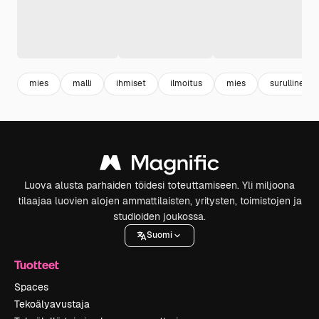
mies
malli
ihmiset
ilmoitus
mies
surullinen
Luova alusta parhaiden töidesi toteuttamiseen. Yli miljoona
tilaajaa luovien alojen ammattilaisten, yritysten, toimistojen ja
studioiden joukossa.
Suomi
Tuotteet
Spaces
Tekoälyavustaja