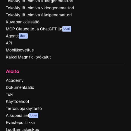
Tekoälyllä toimiva kuvageneraattori
Tekoälyllä toimiva videogeneraattori
Tekoälyllä toimiva äänigeneraattori
Kuvapankkisisältö
MCP Claudelle ja ChatGPT:lle
Uusi
Agentit
Uusi
API
Mobiilisovellus
Kaikki Magnific-työkalut
Aloita
Academy
Dokumentaatio
Tuki
Käyttöehdot
Tietosuojakäytäntö
Alkuperäiset
Uusi
Evästepolitiikka
Luottamuskeskus