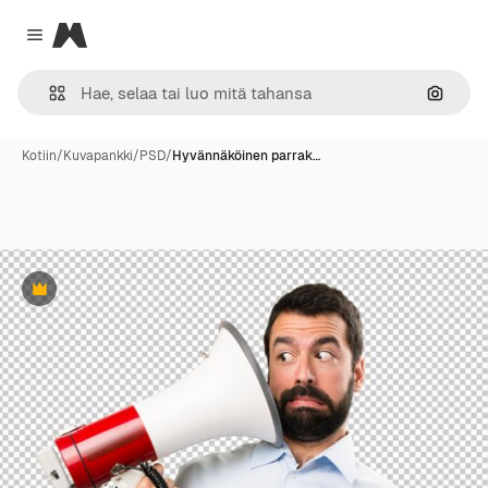
Magnific
Close menu
Hae ku
Kotiin
/
Kuvapankki
/
PSD
/
Hyvännäköinen parrak…
Premium