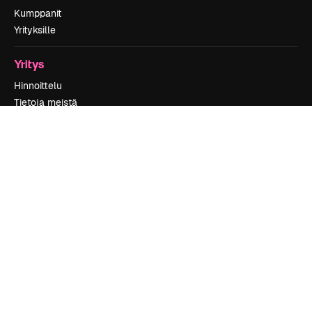
Kumppanit
Yrityksille
Yritys
Hinnoittelu
Tietoja meistä
Reviews
Urat
Hakutrendit
Blogi
Tapahtumat
Slidesgo
Myy sisältöä
Lehdistöhuone
Etsitkö magnific.ai:ta?
Ota yhteyttä
Asiakastuki