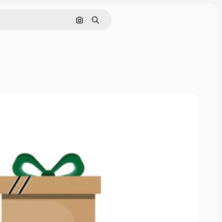
Hae kuvan perusteella
Haku