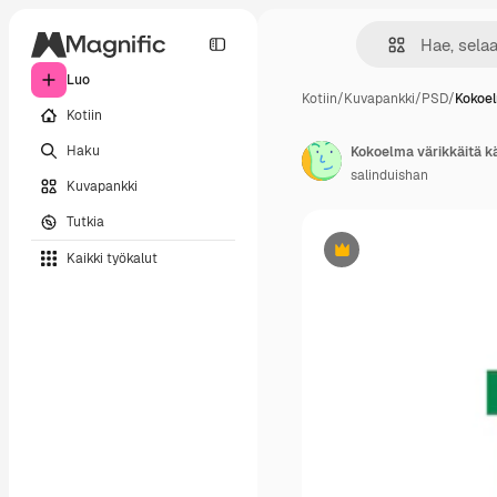
Luo
Kotiin
/
Kuvapankki
/
PSD
/
Kokoel
Kotiin
Haku
Kokoelma värikkäitä kä
salinduishan
Kuvapankki
Tutkia
Kaikki työkalut
Premium