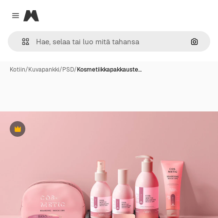
Magnific
Close menu
Hae ku
Kotiin
/
Kuvapankki
/
PSD
/
Kosmetiikkapakkauste…
Premium