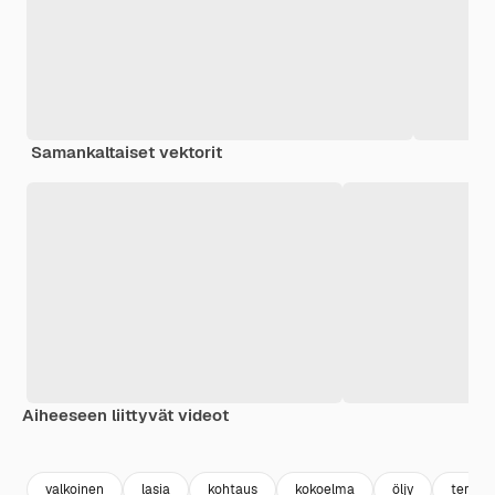
Samankaltaiset vektorit
Aiheeseen liittyvät videot
Premium
Premium
Premium
Premium
valkoinen
lasia
kohtaus
kokoelma
öljy
tervey