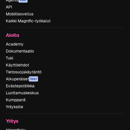
Agentit
API
Mobiilisovellus
Kaikki Magnific-työkalut
Aloita
Academy
Dokumentaatio
Tuki
Käyttöehdot
Tietosuojakäytäntö
Alkuperäiset
Uusi
Evästepolitiikka
Luottamuskeskus
Kumppanit
Yrityksille
Yritys