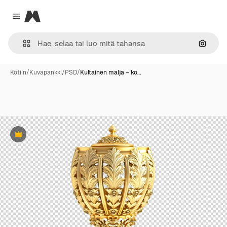
Magnific
Close menu
Hae ku
Kotiin
/
Kuvapankki
/
PSD
/
Kultainen malja – ko…
Premium