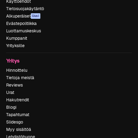
Käyttöehdot
Tietosuojakäytäntö
Alkuperäiset
Uusi
Evästepolitiikka
Luottamuskeskus
Kumppanit
Yrityksille
Yritys
Hinnoittelu
Tietoja meistä
Reviews
Urat
Hakutrendit
Blogi
Tapahtumat
Slidesgo
Myy sisältöä
Lehdistöhuone