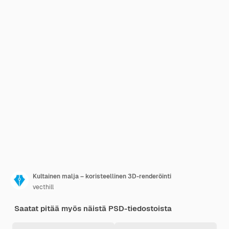
Kultainen malja – koristeellinen 3D-renderöinti
vecthill
Saatat pitää myös näistä PSD-tiedostoista