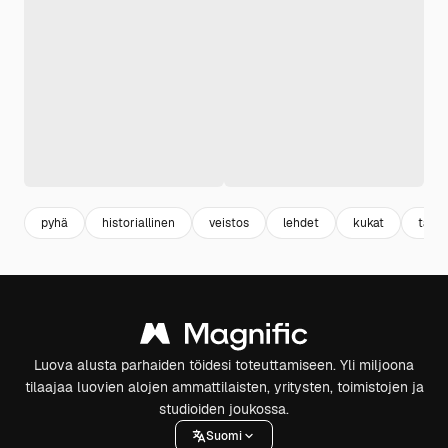
pyhä
historiallinen
veistos
lehdet
kukat
taite
Luova alusta parhaiden töidesi toteuttamiseen. Yli miljoona
tilaajaa luovien alojen ammattilaisten, yritysten, toimistojen ja
studioiden joukossa.
Suomi