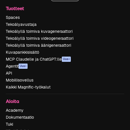
Tuotteet
Spaces
Tekoälyavustaja
Tekoälyllä toimiva kuvageneraattori
Tekoälyllä toimiva videogeneraattori
Tekoälyllä toimiva äänigeneraattori
Kuvapankkisisältö
MCP Claudelle ja ChatGPT:lle
Uusi
Agentit
Uusi
API
Mobiilisovellus
Kaikki Magnific-työkalut
Aloita
Academy
Dokumentaatio
Tuki