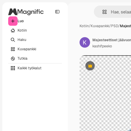
Luo
Kotiin
/
Kuvapankki
/
PSD
/
Majest
Kotiin
Haku
Majesteettiset jäävuor
kashifpeeko
Kuvapankki
Tutkia
Kaikki työkalut
Premium