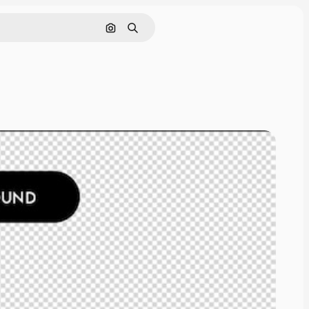
Hae kuvan perusteella
Haku