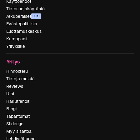
Käyttöehdot
Tietosuojakäytäntö
Alkuperäiset
Uusi
Evästepolitiikka
Luottamuskeskus
Kumppanit
Yrityksille
Yritys
Hinnoittelu
Tietoja meistä
Reviews
Urat
Hakutrendit
Blogi
Tapahtumat
Slidesgo
Myy sisältöä
Lehdistöhuone