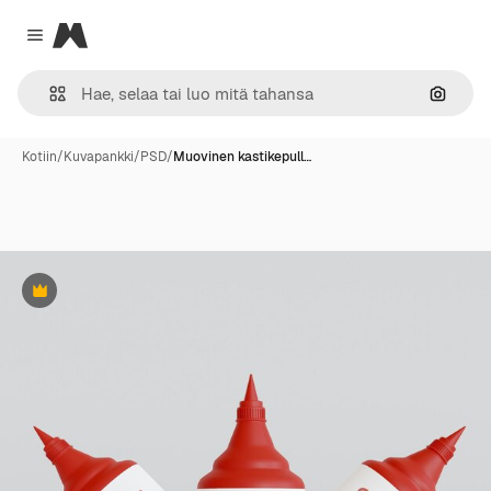
Magnific
Close menu
Hae ku
Kotiin
/
Kuvapankki
/
PSD
/
Muovinen kastikepull…
Premium