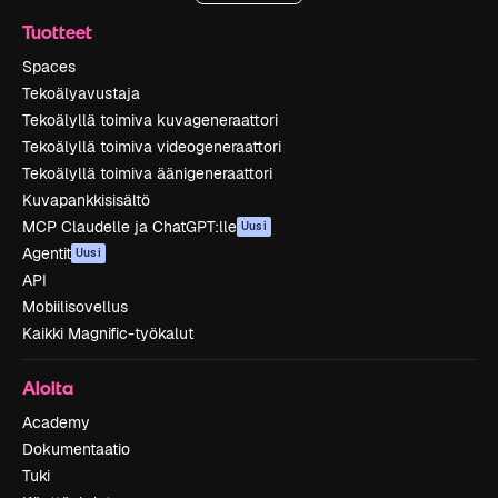
Tuotteet
Spaces
Tekoälyavustaja
Tekoälyllä toimiva kuvageneraattori
Tekoälyllä toimiva videogeneraattori
Tekoälyllä toimiva äänigeneraattori
Kuvapankkisisältö
MCP Claudelle ja ChatGPT:lle
Uusi
Agentit
Uusi
API
Mobiilisovellus
Kaikki Magnific-työkalut
Aloita
Academy
Dokumentaatio
Tuki