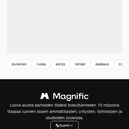
punainen
ruoka
esitys
render
pakkaus
conta
Luova alusta parhaiden töidesi toteuttamiseen. Yli miljoona
tilaajaa luovien alojen ammattilaisten, yritysten, toimistojen ja
studioiden joukossa.
Suomi