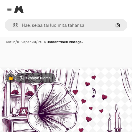
Magnific
Close menu
Hae ku
Kotiin
/
Kuvapankki
/
PSD
/
Romanttinen vintage-…
Tekoälyn luoma
Premium