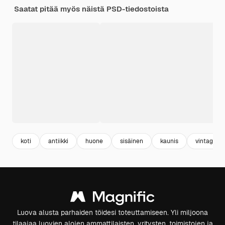
Saatat pitää myös näistä PSD-tiedostoista
koti
antiikki
huone
sisäinen
kaunis
vintage
Luova alusta parhaiden töidesi toteuttamiseen. Yli miljoona
tilaajaa luovien alojen ammattilaisten, yritysten, toimistojen ja