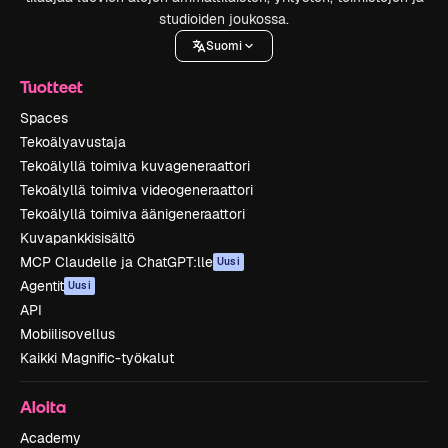
studioiden joukossa.
Suomi
Tuotteet
Spaces
Tekoälyavustaja
Tekoälyllä toimiva kuvageneraattori
Tekoälyllä toimiva videogeneraattori
Tekoälyllä toimiva äänigeneraattori
Kuvapankkisisältö
MCP Claudelle ja ChatGPT:lle
Uusi
Agentit
Uusi
API
Mobiilisovellus
Kaikki Magnific-työkalut
Aloita
Academy